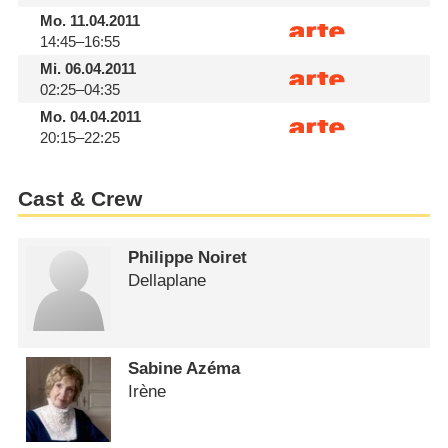
Mo.
11.04.2011
14:45–16:55
Mi.
06.04.2011
02:25–04:35
Mo.
04.04.2011
20:15–22:25
Cast & Crew
Philippe Noiret
Dellaplane
Sabine Azéma
Irène