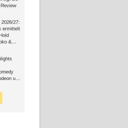
 Review
2026/​27:
ermittelt
 Hold
Joko &
Urlaub
lights
Comedy
lodeon und