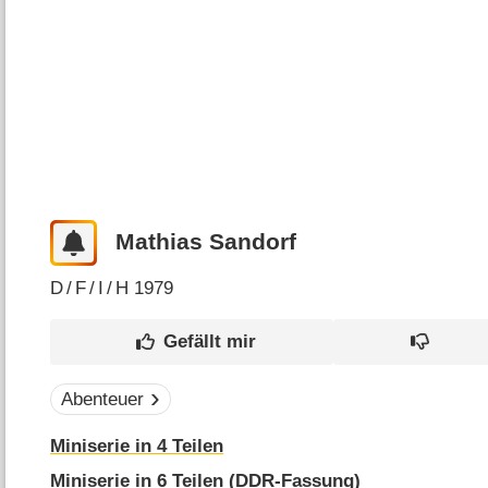
Mathias Sandorf
D
/
F
/
I
/
H
1979
Abenteuer
Miniserie in 4 Teilen
Miniserie in 6 Teilen (DDR-Fassung)