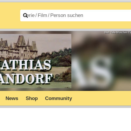
n A–Z
Filme A–Z
Bild: Tele-München 
News
Shop
Community