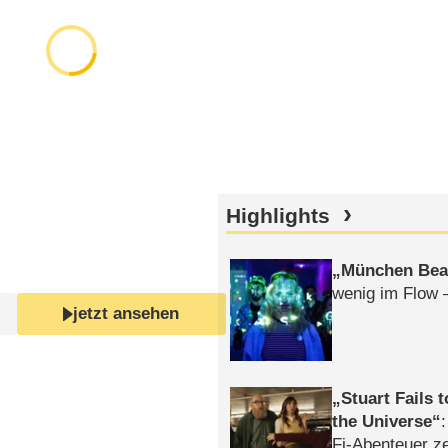
Highlights
München Bea
wenig im Flow 
jetzt ansehen
Stuart Fails 
the Universe
Fi-Abenteuer ze