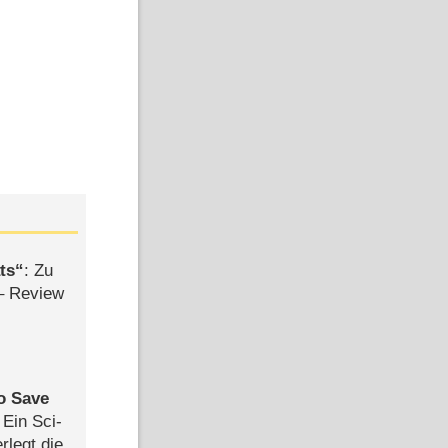
ts
: Zu
– Review
to Save
: Ein Sci-
rlegt die