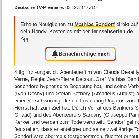
Deutsche TV-Premiere
02.12.1979
ZDF
Erhalte Neuigkeiten zu
Mathias Sandorf
direkt auf
dein Handy.
Kostenlos mit der
fernsehserien.de
App.
Benachrichtige mich
4 tlg. frz.-ungar. dt. Abenteuerfilm von Claude Desa
Verne, Regie: Jean-Pierre Decourt.Graf Mathias Sandor
besondere hypnotische Begabung hat, und seine Ver
(Ivan Desny) und Stefan Bathory (Amadeus August) b
einer Verschwörung, die die Loslösung Ungarns von d
Herrschaft zum Ziel hat. Durch Verrat des Bankiers S
Giraud) und des Abenteurers Sarcany (Giuseppe Pambi
Kerker und werden zum Tode verurteilt, Sandorf gelin
feststellen, dass er enteignet und seine zweijährige T
Sandorf wird abermals festgenommen, flüchtet erneut, 