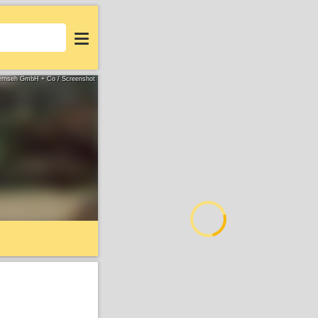
Login
Fernseh GmbH + Co / Screenshot