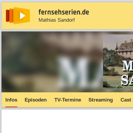
Mathias Sandorf
News
Entdecken
Streaming
TV-Starts
Serie
Infos
Episoden
TV-Termine
Streaming
Cast