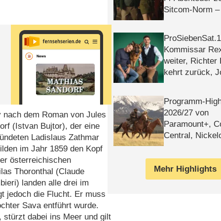
Sitcom-Norm –
ProSiebenSat.1 
Kommissar Rex 
weiter, Richter
kehrt zurück, 
Klaas machen 
Programm-High
2026/​27 von
illy nach dem Roman von Jules
Paramount+, 
f (Istvan Bujtor), der eine
Central, Nicke
bündeten Ladislaus Zathmar
WELT
ilden im Jahr 1859 den Kopf
er österreichischen
Mehr Highlights
ilas Thoronthal (Claude
eri) landen alle drei im
gt jedoch die Flucht. Er muss
ochter Sava entführt wurde.
stürzt dabei ins Meer und gilt