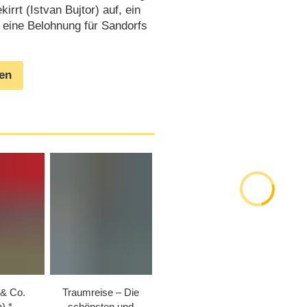
irrt (Istvan Bujtor) auf, ein
 eine Belohnung für Sandorfs
gen
 & Co.
Traumreise – Die
h)
schönsten und