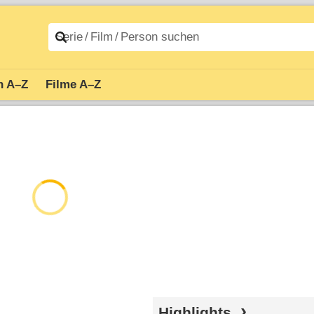
n A–Z
Filme A–Z
Highlights