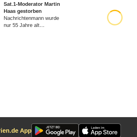
(
24.07.2019
)
Sat.1-Moderator Martin
Haas gestorben
Nachrichtenmann wurde
nur 55 Jahre alt
(
28.03.2018
)
rien.de App