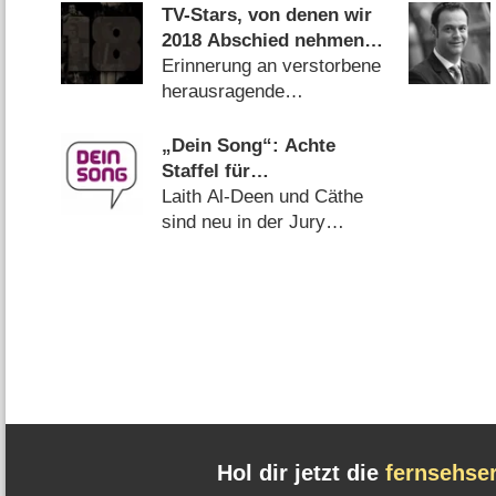
(
24.08.2020
)
TV-Stars, von denen wir
2018 Abschied nehmen
mussten
Erinnerung an verstorbene
herausragende
Fernsehschaffende
(
31.12.2018
)
„Dein Song“: Achte
Staffel für
Nachwuchskomponisten-
Laith Al-Deen und Cäthe
Wettbewerb des KiKA
sind neu in der Jury
(
23.07.2015
)
Hol dir jetzt die
fernsehse