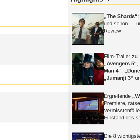
The Shards
:
und schön … un
Review
Film-Trailer zu
Avengers 5
Man 4
,
Dune
Jumanji 3
un
Horror
Clayfa
Ergreifende
W
Premiere, rätse
Vermisstenfälle
Einstand des 
Tatort: Münc
Duos
Die 8 wichtigst