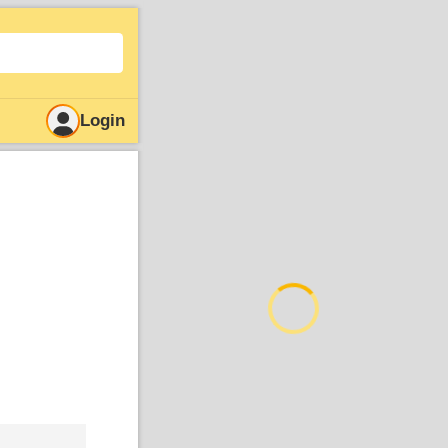
Login