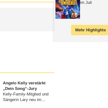
im Juli
Mehr Highlights
Angelo Kelly verstärkt
„Dein Song“-Jury
Kelly-Family-Mitglied und
Sängerin Lary neu im
KiKA-Song-Wettbewerb