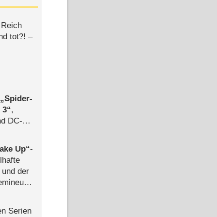
 Reich
d tot?! –
,
Spider-
 3
,
d DC-
ce
ake Up
-
lhafte
 und der
semineuen
hen
-
en Serien