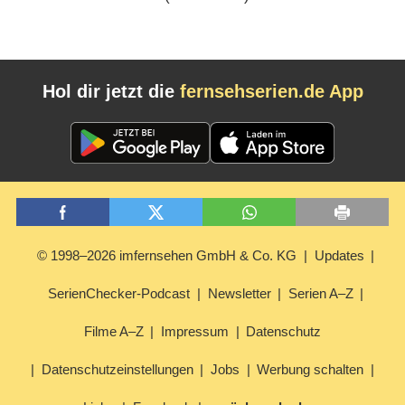
Hol dir jetzt die
fernsehserien.de App
© 1998–2026 imfernsehen GmbH & Co. KG
Updates
SerienChecker-Podcast
Newsletter
Serien A–Z
Filme A–Z
Impressum
Datenschutz
Datenschutzeinstellungen
Jobs
Werbung schalten