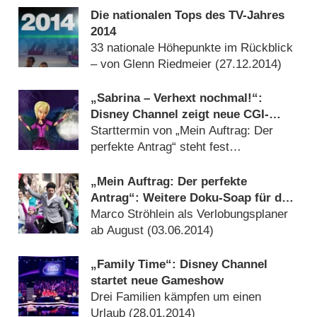
Die nationalen Tops des TV-Jahres
2014
33 nationale Höhepunkte im Rückblick
– von Glenn Riedmeier (
27.12.2014
)
„Sabrina – Verhext nochmal!“:
Disney Channel zeigt neue CGI-
Serienadaption
Starttermin von „Mein Auftrag: Der
perfekte Antrag“ steht fest
(
27.06.2014
)
„Mein Auftrag: Der perfekte
Antrag“: Weitere Doku-Soap für den
Disney Channel
Marco Ströhlein als Verlobungsplaner
ab August (
03.06.2014
)
„Family Time“: Disney Channel
startet neue Gameshow
Drei Familien kämpfen um einen
Urlaub (
28.01.2014
)