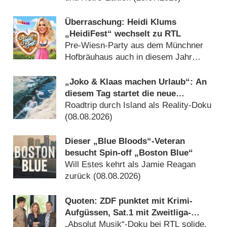
Überraschung: Heidi Klums
„HeidiFest“ wechselt zu RTL
Pre-Wiesn-Party aus dem Münchner
Hofbräuhaus auch in diesem Jahr
(08.08.2026)
„Joko & Klaas machen Urlaub“: An
diesem Tag startet die neue
Sendung des Entertainer-Duos
Roadtrip durch Island als Reality-Doku
(08.08.2026)
Dieser „Blue Bloods“-Veteran
besucht Spin-off „Boston Blue“
Will Estes kehrt als Jamie Reagan
zurück (08.08.2026)
Quoten: ZDF punktet mit Krimi-
Aufgüssen, Sat.1 mit Zweitliga-
Auftakt
„Absolut Musik“-Doku bei RTL solide,