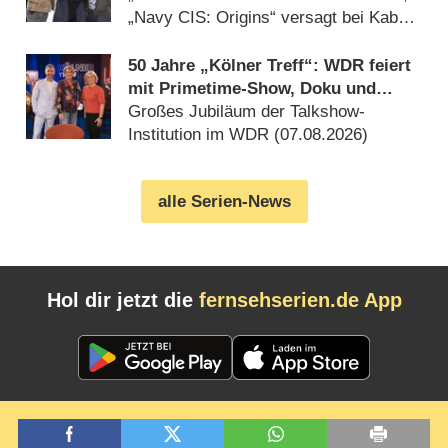
„Navy CIS: Origins“ versagt bei Kabel
Eins (08.08.2026)
50 Jahre „Kölner Treff“: WDR feiert
mit Primetime-Show, Doku und
Rückblicken
Großes Jubiläum der Talkshow-
Institution im WDR (07.08.2026)
alle Serien-News
Hol dir jetzt die
fernsehserien.de App