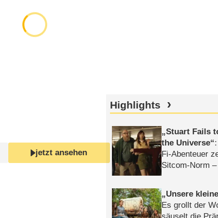
Highlights
Stuart Fails 
the Universe
jetzt ansehen
Fi-Abenteuer ze
Sitcom-Norm –
Unsere klein
Es grollt der W
säuselt die Prä