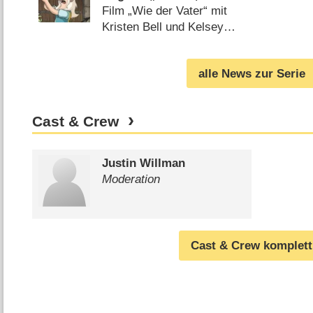
„Disenchantment“,
Film „Wie der Vater“ mit
„Insatiable“, „Ghoul“
Kristen Bell und Kelsey
Grammer ebenfalls im
Programm (
25.07.2018
)
alle News zur Serie
Cast & Crew
Justin Willman
Moderation
Cast & Crew komplett