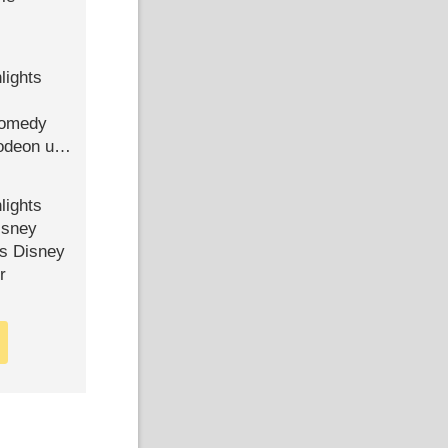
lights
Comedy
lodeon und
lights
isney
ls Disney
r