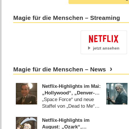
Magie für die Menschen – Streaming
jetzt ansehen
Magie für die Menschen – News
Netflix-Highlights im Mai:
„Hollywood“, „Denver-
Clan“, „Snowpiercer“
„Space Force“ und neue
und Jerry Seinfeld
Staffel von „Dead to Me“
ebenfalls unter den
Monats-Highlights
Netflix-Highlights im
(
23.04.2020
)
August: „Ozark“,