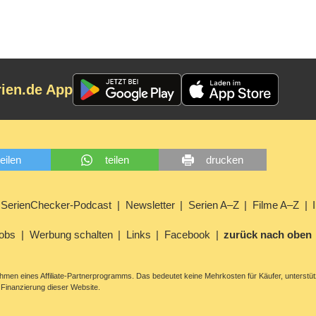
rien.de App
teilen
teilen
drucken
SerienChecker-Podcast
Newsletter
Serien A–Z
Filme A–Z
obs
Werbung schalten
Links
Facebook
zurück nach oben
men eines Affiliate-Partnerprogramms. Das bedeutet keine Mehrkosten für Käufer, unterstüt
Finanzierung dieser Website.