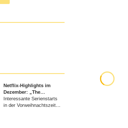
Netflix-Highlights im
Dezember: „The
Witcher“, „V Wars“,
Interessante Serienstarts
„You“ und „Soundtrack“
in der Vorweihnachtszeit
(
21.11.2019
)