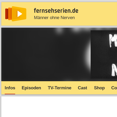
Männer ohne Nerven
News
Entdecken
Streaming
TV-Starts
Serie
Infos
Episoden
TV-Termine
Cast
Shop
Co