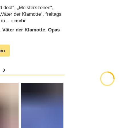
nd doof“, „Meisterszenen“,
Väter der Klamotte“, freitags
 in
,
Väter der Klamotte
,
Opas
gen