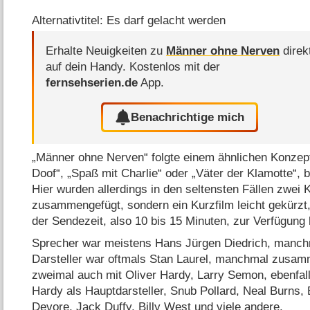
Alternativtitel: Es darf gelacht werden
Erhalte Neuigkeiten zu
Männer ohne Nerven
direk
auf dein Handy.
Kostenlos mit der
fernsehserien.de
App.
Benachrichtige mich
„Männer ohne Nerven“ folgte einem ähnlichen Konzept
Doof“, „Spaß mit Charlie“ oder „Väter der Klamotte“, 
Hier wurden allerdings in den seltensten Fällen zwei
zusammengefügt, sondern ein Kurzfilm leicht gekürzt,
der Sendezeit, also 10 bis 15 Minuten, zur Verfügung 
Sprecher war meistens Hans Jürgen Diedrich, manch
Darsteller war oftmals Stan Laurel, manchmal zusa
zweimal auch mit Oliver Hardy, Larry Semon, ebenfalls
Hardy als Hauptdarsteller, Snub Pollard, Neal Burns,
Devore, Jack Duffy, Billy West und viele andere.