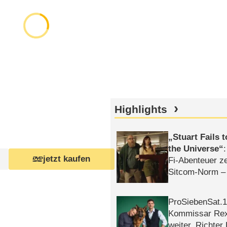
Highlights
Stuart Fails 
the Universe
jetzt kaufen
Fi-Abenteuer ze
Sitcom-Norm –
ProSiebenSat.1 
Kommissar Rex 
weiter, Richter