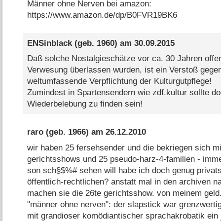
Männer ohne Nerven bei amazon:
https://www.amazon.de/dp/B0FVR19BK6
ENSinblack
(geb. 1960) am
30.09.2015
Daß solche Nostalgieschätze vor ca. 30 Jahren offen
Verwesung überlassen wurden, ist ein Verstoß gegen
weltumfassende Verpflichtung der Kulturgutpflege!
Zumindest in Spartensendern wie zdf.kultur sollte d
Wiederbelebung zu finden sein!
raro
(geb. 1966) am
26.12.2010
wir haben 25 fersehsender und die bekriegen sich mi
gerichtsshows und 25 pseudo-harz-4-familien - immer
son sch§$%# sehen will habe ich doch genug privat
öffentlich-rechtlichen? anstatt mal in den archiven 
machen sie die 26te gerichtsshow. von meinem geld.
"männer ohne nerven": der slapstick war grenzwertig
mit grandioser komödiantischer sprachakrobatik ein