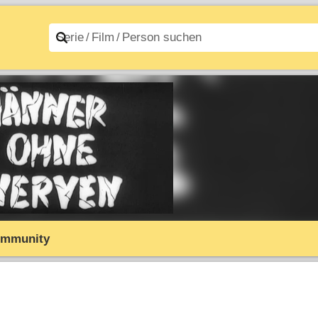
n A–Z
Filme A–Z
mmunity