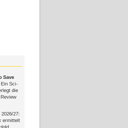
to Save
: Ein Sci-
rlegt die
 Review
2026/​27:
ermittelt
 Hold