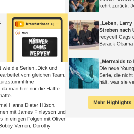
kehrt zurück, 
Klaas machen 
t
Leben, Larry
Streben nach 
recycelt Gags 
Barack Obama 
Mermaids to 
 wie die Serien „Dick und
Die neue Young
bearbeitet vom gleichen Team.
Serie, die nich
 Kurzstummfilme
hält, was sie ve
 da man hier nur die Hälfte
Review
hatte.
Mehr Highlights
mal Hanns Dieter Hüsch.
mmen mit James Finlayson und
 in einigen Folgen mit Oliver
 Bobby Vernon, Dorothy