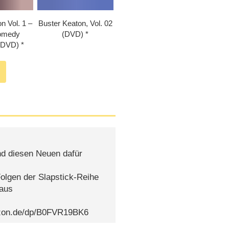
n Vol. 1 –
Buster Keaton, Vol. 02
Comedy
(DVD)
 (DVD)
nd diesen Neuen dafür
olgen der Slapstick-Reihe
raus
azon.de/dp/B0FVR19BK6