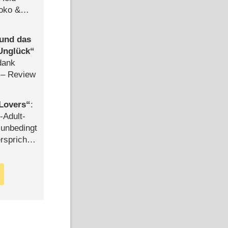
Joko &
Urlaub
 und das
Unglück
dank
– Review
Lovers
:
-Adult-
t unbedingt
rspricht –