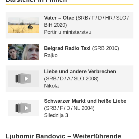
Vater – Otac
(
SRB
/
F
/
D
/
HR
/
SLO
/
BiH
2020)
Portir u ministarstvu
Belgrad Radio Taxi
(
SRB
2010)
Rajko
Liebe und andere Verbrechen
(
SRB
/
D
/
A
/
SLO
2008)
Nikola
Schwarzer Markt und heiße Liebe
(
SRB
/
F
/
D
/
NL
2004)
Siledzija 3
Ljubomir Bandovic – Weiterführende