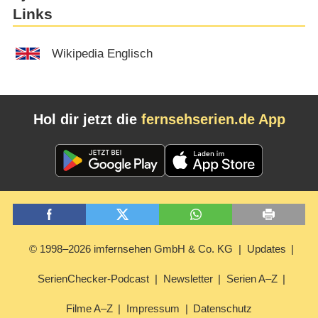
Links
Wikipedia Englisch
Hol dir jetzt die
fernsehserien.de App
© 1998–2026 imfernsehen GmbH & Co. KG
Updates
SerienChecker-Podcast
Newsletter
Serien A–Z
Filme A–Z
Impressum
Datenschutz