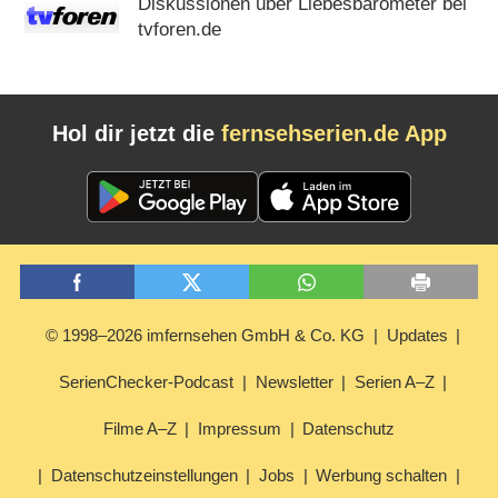
Diskussionen über Liebesbarometer bei
tvforen.de
Hol dir jetzt die
fernsehserien.de App
© 1998–2026 imfernsehen GmbH & Co. KG
Updates
SerienChecker-Podcast
Newsletter
Serien A–Z
Filme A–Z
Impressum
Datenschutz
Datenschutzeinstellungen
Jobs
Werbung schalten