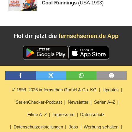
Cool Runnings
(
USA
1993)
Hol dir jetzt die
fernsehserien.de App
© 1998–2026 imfernsehen GmbH & Co. KG
Updates
SerienChecker-Podcast
Newsletter
Serien A–Z
Filme A–Z
Impressum
Datenschutz
Datenschutzeinstellungen
Jobs
Werbung schalten