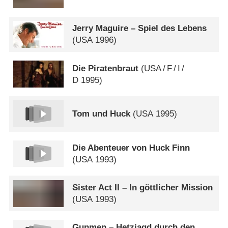
Jerry Maguire – Spiel des Lebens
(
USA
1996)
Die Piratenbraut
(
USA
/
F
/
I
/
D
1995)
Tom und Huck
(
USA
1995)
Die Abenteuer von Huck Finn
(
USA
1993)
Sister Act II – In göttlicher Mission
(
USA
1993)
Gunmen – Hetzjagd durch den