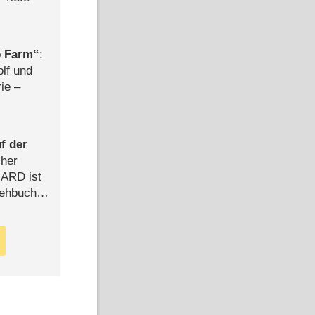
e Farm
:
olf und
rie –
f der
cher
n ARD ist
rehbuch
iew