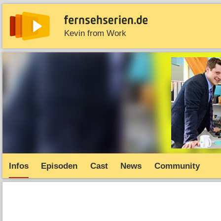
Kevin from Work
News
Entdecken
Streaming
TV-Starts
Serie
Infos
Episoden
Cast
News
Community