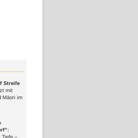
 Streife
zt mit
d Māori im
s
rf
:
 Tiefe –