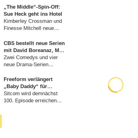
„The Middle“-Spin-Off:
Sue Heck geht ins Hotel
Kimberley Crossman und
Finesse Mitchell neue
Hauptdarsteller
(
11.10.2018
)
CBS bestellt neue Serien
mit David Boreanaz, Mark
Feuerstein, Alan
Zwei Comedys und vier
Cumming
neue Drama-Serien
(
12.05.2017
)
Freeform verlängert
„Baby Daddy“ für
sechste Staffel
Sitcom wird demnächst
100. Episode erreichen
(
28.06.2016
)