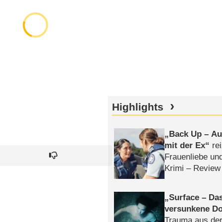
Highlights
Back Up – Auf
mit der Ex
rei
Frauenliebe un
Krimi – Review
Surface – Da
versunkene Do
Trauma aus der