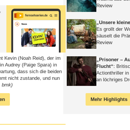
Review
f
Unsere klein
Es grollt der W
säuselt die Prä
Review
t Kevin (Noah Reid), der im
Prisoner – Au
n Audrey (Paige Spara) in
Flucht
: Britis
wartung, dass sich die beiden
Actionthriller i
mt nicht zustande, und nun
an löchriges D
: bmk)
gekettet – Rev
Mehr Highlights
gen