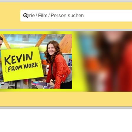
n A–Z
Filme A–Z