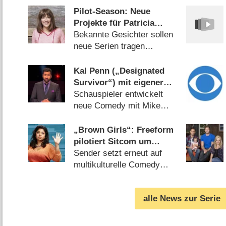
Pilot-Season: Neue
Projekte für Patricia
Heaton, Heather Graham,
Bekannte Gesichter sollen
Hannah Simone
neue Serien tragen
(
31.01.2019
)
Kal Penn („Designated
Survivor“) mit eigener
Comedy vor Wechsel zu
Schauspieler entwickelt
NBC?
neue Comedy mit Mike
Schur (
10.10.2018
)
„Brown Girls“: Freeform
pilotiert Sitcom um
gegensätzliche
Sender setzt erneut auf
Inderinnen
multikulturelle Comedy
(
18.11.2016
)
alle News zur Serie