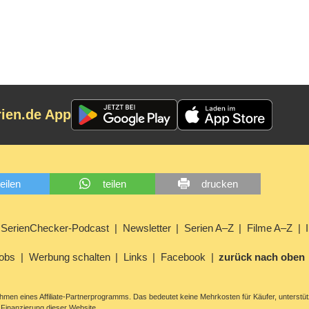
rien.de App
teilen
teilen
drucken
SerienChecker-Podcast
Newsletter
Serien A–Z
Filme A–Z
obs
Werbung schalten
Links
Facebook
zurück nach oben
men eines Affiliate-Partnerprogramms. Das bedeutet keine Mehrkosten für Käufer, unterstüt
Finanzierung dieser Website.