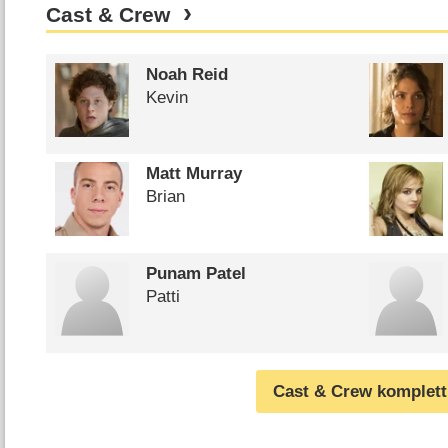
Cast & Crew
Noah Reid
Kevin
Matt Murray
Brian
Punam Patel
Patti
Cast & Crew komplett