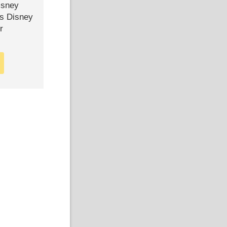
isney
ls Disney
r