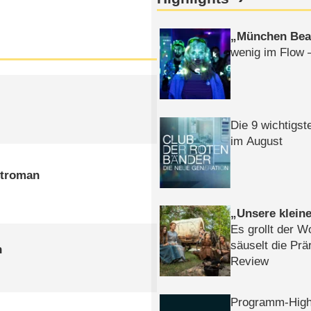
München Bea
wenig im Flow 
Die 9 wichtigst
im August
rtroman
Unsere klein
Es grollt der W
säuselt die Prä
n
Review
Programm-High