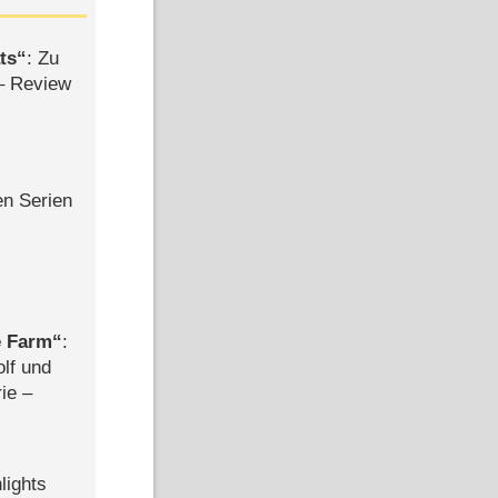
ts
: Zu
– Review
en Serien
e Farm
:
olf und
rie –
lights