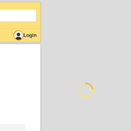
Login