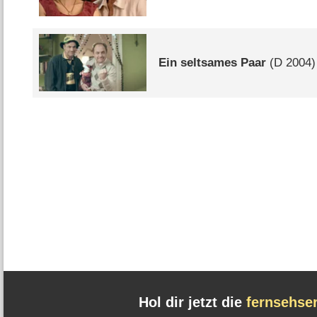
Ein seltsames Paar
(
D
2004)
Hol dir jetzt die
fernsehse