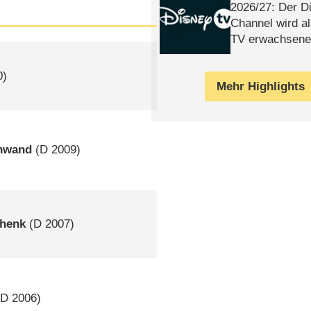
2026/​27: Der D
Channel wird a
TV erwachsene
0)
Mehr Highlights
chwand
(
D
2009)
chenk
(
D
2007)
(
D
2006)