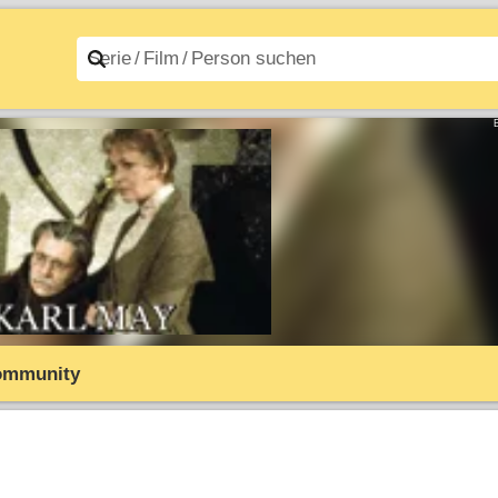
n A–Z
Filme A–Z
ommunity