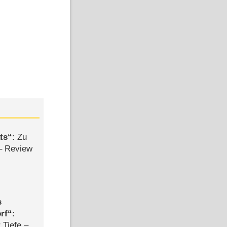
ts
: Zu
– Review
s
rf
:
 Tiefe –