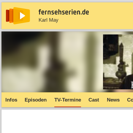
Karl May
News
Entdecken
Streaming
TV-Starts
Serie
Infos
Episoden
TV-Termine
Cast
News
C