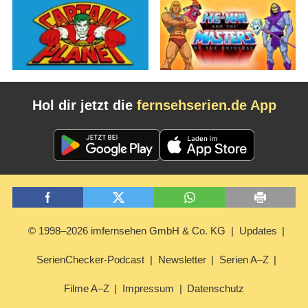
Hol dir jetzt die
fernsehserien.de App
© 1998–2026 imfernsehen GmbH & Co. KG
Updates
SerienChecker-Podcast
Newsletter
Serien A–Z
Filme A–Z
Impressum
Datenschutz