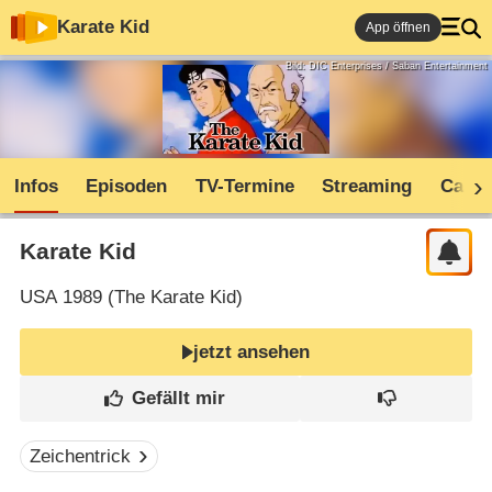
Karate Kid
App öffnen
Bild: DIC Enterprises / Saban Entertainment
Infos
Episoden
TV-Termine
Streaming
Cast
Karate Kid
USA
1989 (
The Karate Kid
)
jetzt ansehen
Zeichentrick