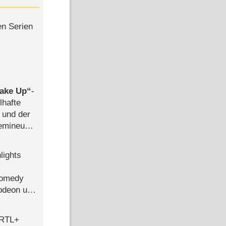
en Serien
ake Up
-
lhafte
 und der
semineuen
hen
-
lights
Comedy
lodeon und
 RTL+