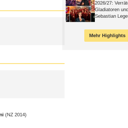
2026/​27: Verrät
Gladiatoren un
Sebastian Lege
Mehr Highlights
ni
(
NZ
2014)