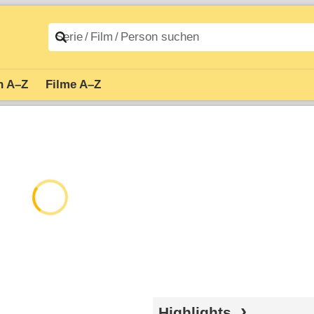
n A–Z
Filme A–Z
Highlights