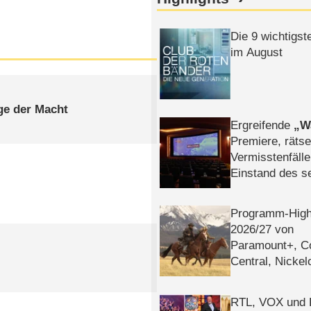
Die 9 wichtigst
im August
ge der Macht
Ergreifende
W
Premiere, rätse
Vermisstenfälle
Einstand des 
Tatort: Münc
Duos
Programm-High
2026/​27 von
Paramount+, 
Central, Nicke
WELT
RTL, VOX und