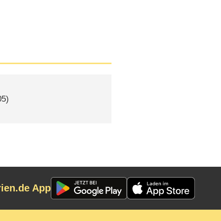
5)
rien.de App