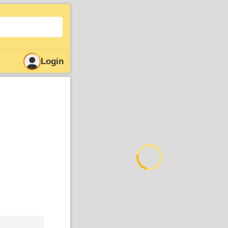
Login