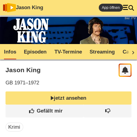
Jason King
App öffnen
Bild: ITV
Infos
Episoden
TV-Termine
Streaming
Cast
Jason King
GB
1971–1972
jetzt ansehen
Krimi