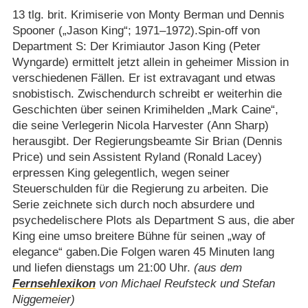
13 tlg. brit. Krimiserie von Monty Berman und Dennis
Spooner („Jason King“; 1971⁠–⁠1972).Spin-off von
Department S: Der Krimiautor Jason King (Peter
Wyngarde) ermittelt jetzt allein in geheimer Mission in
verschiedenen Fällen. Er ist extravagant und etwas
snobistisch. Zwischendurch schreibt er weiterhin die
Geschichten über seinen Krimihelden „Mark Caine“,
die seine Verlegerin Nicola Harvester (Ann Sharp)
herausgibt. Der Regierungsbeamte Sir Brian (Dennis
Price) und sein Assistent Ryland (Ronald Lacey)
erpressen King gelegentlich, wegen seiner
Steuerschulden für die Regierung zu arbeiten. Die
Serie zeichnete sich durch noch absurdere und
psychedelischere Plots als Department S aus, die aber
King eine umso breitere Bühne für seinen „way of
elegance“ gaben.Die Folgen waren 45 Minuten lang
und liefen dienstags um 21:00 Uhr.
(aus dem
Fernsehlexikon
von Michael Reufsteck und Stefan
Niggemeier)