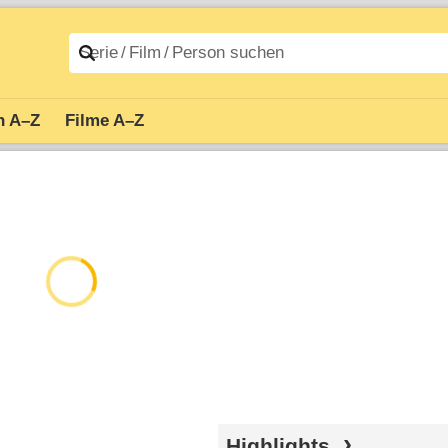
n A–Z
Filme A–Z
Highlights