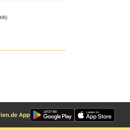
06)
rien.de App