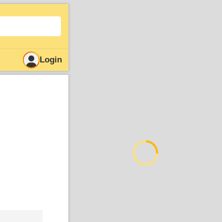
Login