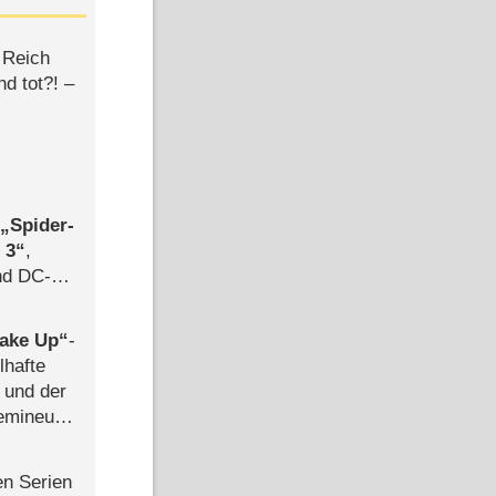
 Reich
d tot?! –
,
Spider-
 3
,
d DC-
ce
ake Up
-
lhafte
 und der
semineuen
hen
-
en Serien