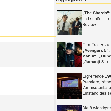
The Shards
:
und schön … un
Review
Film-Trailer zu
Avengers 5
Man 4
,
Dune
Jumanji 3
un
Horror
Clayfa
Ergreifende
W
Premiere, rätse
Vermisstenfälle
Einstand des 
Tatort: Münc
Duos
Die 8 wichtigst