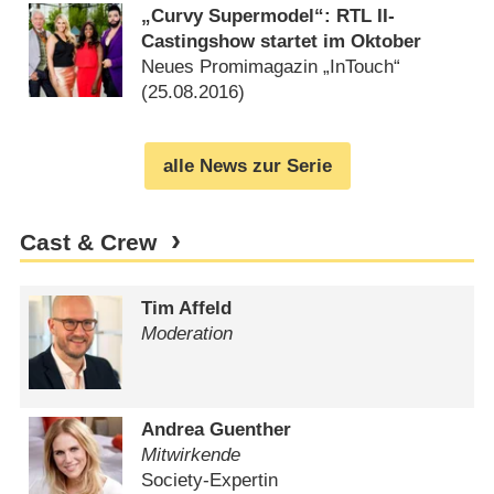
„Curvy Supermodel“: RTL II-
Castingshow startet im Oktober
Neues Promimagazin „InTouch“
(
25.08.2016
)
alle News zur Serie
Cast & Crew
Tim Affeld
Moderation
Andrea Guenther
Mitwirkende
Society-Expertin