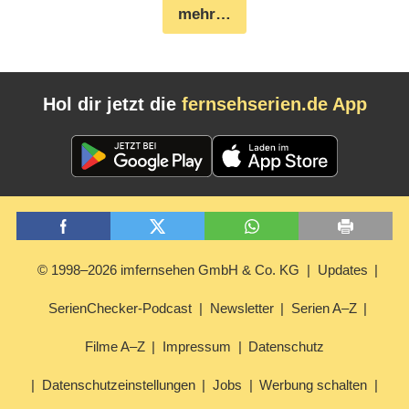
mehr…
Hol dir jetzt die
fernsehserien.de App
© 1998–2026 imfernsehen GmbH & Co. KG
Updates
SerienChecker-Podcast
Newsletter
Serien A–Z
Filme A–Z
Impressum
Datenschutz
Datenschutzeinstellungen
Jobs
Werbung schalten