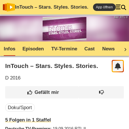
InTouch – Stars. Styles. Stories.
App öffnen
Bild: RTL II
Infos
Episoden
TV-Termine
Cast
News
Co
InTouch – Stars. Styles. Stories.
D
2016
Doku/Sport
5
Folgen in
1
Staffel
Deutsche TV-Premiere
19.09.2016
RTL II