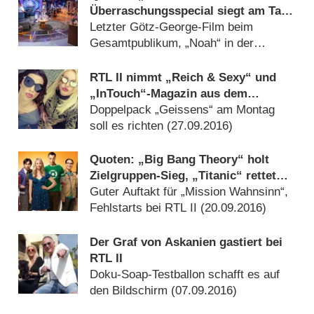
Überraschungsspecial siegt am Tag
der Deutschen Einheit
Letzter Götz-George-Film beim
Gesamtpublikum, „Noah“ in der
Zielgruppe gefragt (
04.10.2016
)
RTL II nimmt „Reich & Sexy“ und
„InTouch“-Magazin aus dem
Programm
Doppelpack „Geissens“ am Montag
soll es richten (
27.09.2016
)
Quoten: „Big Bang Theory“ holt
Zielgruppen-Sieg, „Titanic“ rettet
Sat.1
Guter Auftakt für „Mission Wahnsinn“,
Fehlstarts bei RTL II (
20.09.2016
)
Der Graf von Askanien gastiert bei
RTL II
Doku-Soap-Testballon schafft es auf
den Bildschirm (
07.09.2016
)