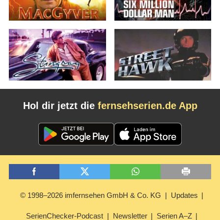
Hol dir jetzt die
fernsehserien.de App
© 1998–2026 imfernsehen GmbH & Co. KG
Updates
SerienChecker-Podcast
Newsletter
Serien A–Z