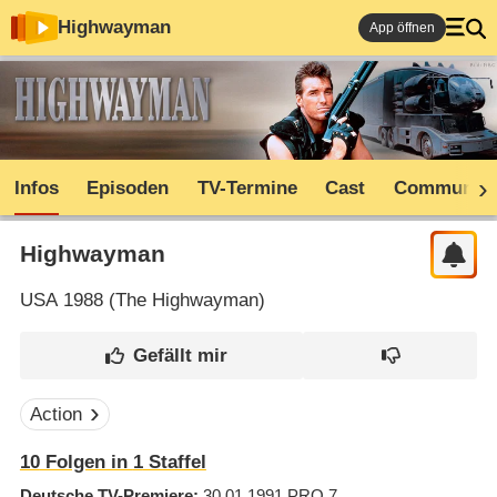
Highwayman
App öffnen
Infos
Episoden
TV-Termine
Cast
Community
Highwayman
USA
1988 (
The Highwayman
)
Action
10
Folgen in
1
Staffel
Deutsche TV-Premiere
30.01.1991
PRO 7