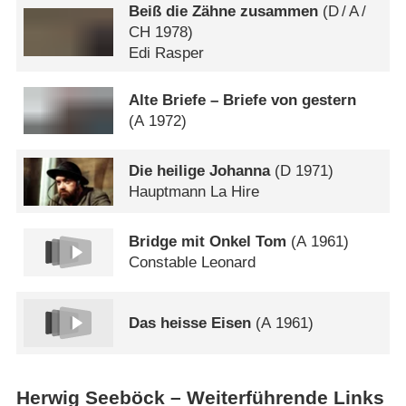
Beiß die Zähne zusammen
(
D
/
A
/
CH
1978)
Edi Rasper
Alte Briefe – Briefe von gestern
(
A
1972)
Die heilige Johanna
(
D
1971)
Hauptmann La Hire
Bridge mit Onkel Tom
(
A
1961)
Constable Leonard
Das heisse Eisen
(
A
1961)
Herwig Seeböck – Weiterführende Links