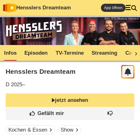
Hensslers Dreamteam
App öffnen
Bild: RTL/Markus Hertrich
Infos
Episoden
TV-Termine
Streaming
Cast
Hensslers Dreamteam
D
2025–
jetzt ansehen
Kochen & Essen
Show