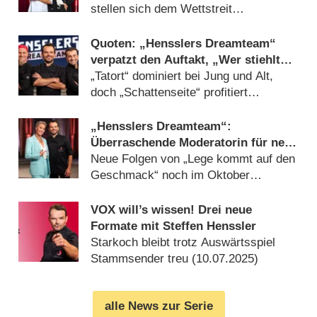
stellen sich dem Wettstreit
(
28.10.2025
)
Quoten: „Hensslers Dreamteam“
verpatzt den Auftakt, „Wer stiehlt
mir die Show?“ bleibt stabil
„Tatort“ dominiert bei Jung und Alt,
doch „Schattenseite“ profitiert
überhaupt nicht (
27.10.2025
)
„Hensslers Dreamteam“:
Überraschende Moderatorin für neue
VOX-Show
Neue Folgen von „Lege kommt auf den
Geschmack“ noch im Oktober
(
01.10.2025
)
VOX will’s wissen! Drei neue
Formate mit Steffen Henssler
Starkoch bleibt trotz Auswärtsspiel
Stammsender treu (
10.07.2025
)
alle News zur Serie