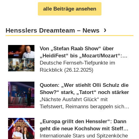
alle Beiträge ansehen
Hensslers Dreamteam – News
Von „Stefan Raab Show“ über
„HeidiFest“ bis „Mozart/​Mozart“:
Das waren die größten TV-Flops
Deutsche Fernseh-Tiefpunkte im
2025
Rückblick (
26.12.2025
)
Quoten: „Wer stiehlt Olli Schulz die
Show?“ stark, „Tatort“ noch stärker
„Nächste Ausfahrt Glück“ mit
Tiefstwert, Reimanns berappeln sich
(
17.11.2025
)
„Europa grillt den Henssler“: Dann
geht die neue Kochshow mit Steffen
Henssler an den Start
Internationale Stars und Spitzenköche