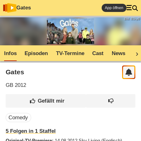
Gates
App öffnen
Bild: BSkyB
Infos
Episoden
TV-Termine
Cast
News
Co
Gates
GB
2012
Comedy
5
Folgen in
1
Staffel
Original-TV-Premiere
14.08.2012
Sky Living
(Englisch)