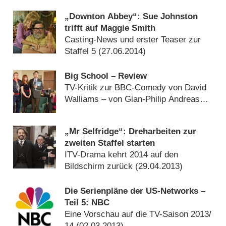
„Downton Abbey“: Sue Johnston
trifft auf Maggie Smith
Casting-News und erster Teaser zur
Staffel 5 (
27.06.2014
)
Big School – Review
TV-Kritik zur BBC-Comedy von David
Walliams – von Gian-Philip Andreas
(
16.09.2013
)
„Mr Selfridge“: Dreharbeiten zur
zweiten Staffel starten
ITV-Drama kehrt 2014 auf den
Bildschirm zurück (
29.04.2013
)
Die Serienpläne der US-Networks –
Teil 5: NBC
Eine Vorschau auf die TV-Saison 2013/​
14 (
02.03.2013
)