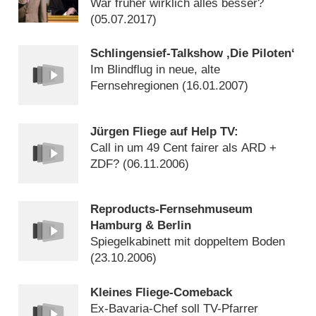
Wandel
War früher wirklich alles besser?
(
05.07.2017
)
Schlingensief-Talkshow ‚Die Piloten‘
Im Blindflug in neue, alte
Fernsehregionen (
16.01.2007
)
Jürgen Fliege auf Help TV:
Call in um 49 Cent fairer als ARD +
ZDF? (
06.11.2006
)
Reproducts-Fernsehmuseum
Hamburg & Berlin
Spiegelkabinett mit doppeltem Boden
(
23.10.2006
)
Kleines Fliege-Comeback
Ex-Bavaria-Chef soll TV-Pfarrer