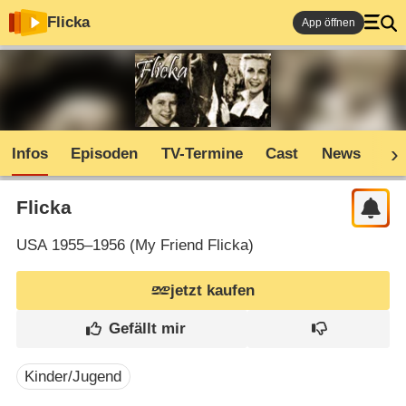
Flicka
App öffnen
Infos
Episoden
TV-Termine
Cast
News
Sh
Flicka
USA
1955–1956 (
My Friend Flicka
)
jetzt kaufen
Kinder/Jugend