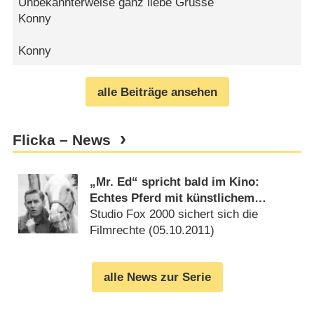
Unbekannterweise ganz liebe Grüsse
Konny
Konny
alle Beiträge ansehen
Flicka – News
„Mr. Ed“ spricht bald im Kino:
Echtes Pferd mit künstlichem
Gebiss
Studio Fox 2000 sichert sich die
Filmrechte (
05.10.2011
)
alle News zur Serie