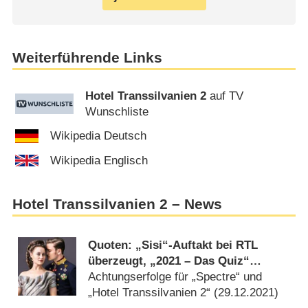
Weiterführende Links
Hotel Transsilvanien 2
auf TV
Wunschliste
Wikipedia Deutsch
Wikipedia Englisch
Hotel Transsilvanien 2 – News
Quoten: „Sisi“-Auftakt bei RTL
überzeugt, „2021 – Das Quiz“
dominiert bei Jung wie Alt
Achtungserfolge für „Spectre“ und
„Hotel Transsilvanien 2“ (
29.12.2021
)