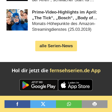
„Schlager sucht Liebe“ (
17.06.2019
)
Prime-Video-Highlights im April:
„The Tick“, „Bosch“, „Body of
Proof“
Monats-Höhepunkte des Amazon-
Streamingdienstes (
25.03.2019
)
alle Serien-News
Hol dir jetzt die
fernsehserien.de App