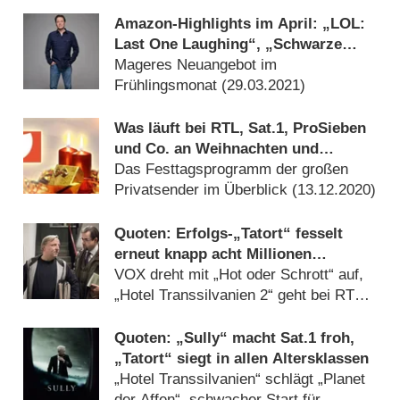
Amazon-Highlights im April: „LOL:
Last One Laughing“, „Schwarze
Adler“ und „Pretty Little Liars“
Mageres Neuangebot im
Frühlingsmonat (
29.03.2021
)
Was läuft bei RTL, Sat.1, ProSieben
und Co. an Weihnachten und
Silvester?
Das Festtagsprogramm der großen
Privatsender im Überblick (
13.12.2020
)
Quoten: Erfolgs-„Tatort“ fesselt
erneut knapp acht Millionen
Zuschauer
VOX dreht mit „Hot oder Schrott“ auf,
„Hotel Transsilvanien 2“ geht bei RTL
komplett unter (
29.06.2020
)
Quoten: „Sully“ macht Sat.1 froh,
„Tatort“ siegt in allen Altersklassen
„Hotel Transsilvanien“ schlägt „Planet
der Affen“, schwacher Start für