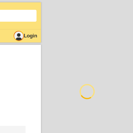
Login