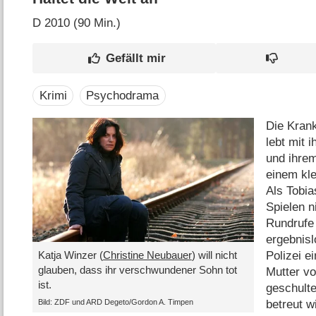
D
2010 (90 Min.)
Krimi
Psychodrama
Die Kran
lebt mit 
und ihre
einem kl
Als Tobi
Spielen 
Rundrufe
ergebnisl
Polizei e
Katja Winzer (
Christine Neubauer
) will nicht
glauben, dass ihr verschwundener Sohn tot
Mutter v
ist.
geschult
Bild: ZDF und ARD Degeto/​Gordon A. Timpen
betreut wi