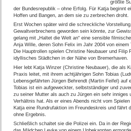
größte Su
der Bundesrepublik – ohne Erfolg. Für Katja beginnt 
Hoffen und Bangen, an dem sie zu zerbrechen droht.
Erst Wochen später wird die schreckliche Vorstellung
Gewaltverbrechens geworden sein könnte, zur Gewis
gelang mit „Haltet die Welt an“ eine sensible filmisc
Anja Wille, deren Sohn Felix im Jahr 2004 von einem 
Die Hauptrollen spielen Christine Neubauer und Filip P
idyllisches Städtchen in der Nähe von Bremerhaven.
Hier lebt Katja Winzer (Christine Neubauer), die als
Praxis leitet, mit ihrem achtjährigen Sohn Tobias (Lu
Lebensgefährten Jürgen Behrendt (Martin Feifel) auf
Tobias ist ein aufgeweckter, selbstständiger und zuve
zu seiner Mutter als auch zu Jürgen ein sehr inniges 
Verhältnis hat. Als er eines Abends nicht vom Spiele
Katja eine Rundrufaktion im Freundeskreis und fähr
ohne Ergebnis.
Schließlich schaltet sie die Polizei ein. Da in der Re
das Mädchen Levke von einem Unbekannten ermordet 