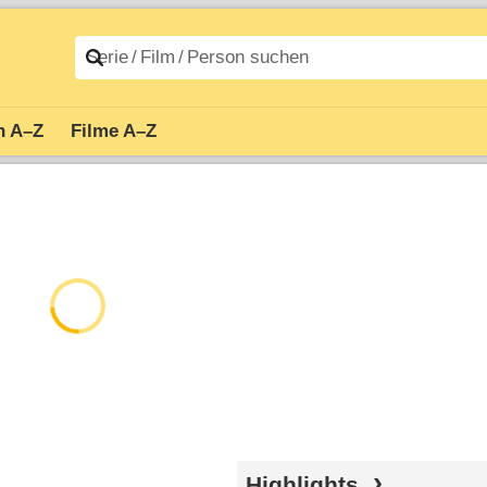
n A–Z
Filme A–Z
Highlights