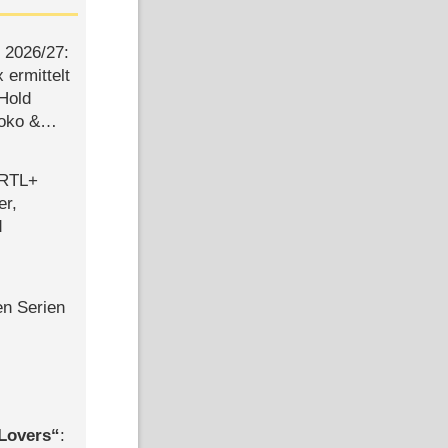
2026/​27:
ermittelt
 Hold
Joko &
Urlaub
 RTL+
er,
d
en Serien
Lovers
: