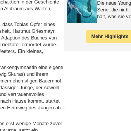
chaktion in der Geschichte
Die neue Young
ein Albtraum aus Warten,
Serie, die nich
hält, was sie ve
Review
, dass Tobias Opfer eines
sheit. Hartmut Griesmayr
Mehr Highlights
he Adaption des Buches von
Triebtäter ermordet wurde.
eeters. Ein kleines,
 Krankengymnastin eine eigene
dwig Skuras) und ihrem
 einem ehemaligen Bauernhof.
rlässiger Junge, der sowohl
und vertrauensvolles
n nach Hause kommt, startet
t den Heimweg des Jungen ab –
gion erst wenige Monate zuvor
wurde, setzt ein