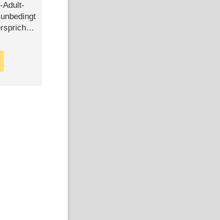
-Adult-
t unbedingt
rspricht –