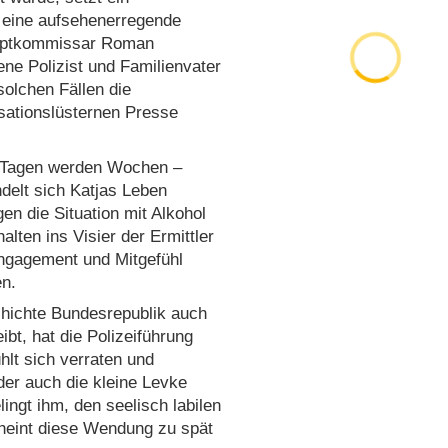
 eine aufsehenerregende
Hauptkommissar Roman
rene Polizist und Familienvater
solchen Fällen die
sationslüsternen Presse
s Tagen werden Wochen –
delt sich Katjas Leben
en die Situation mit Alkohol
alten ins Visier der Ermittler
Engagement und Mitgefühl
en.
chichte Bundesrepublik auch
t, hat die Polizeiführung
hlt sich verraten und
 der auch die kleine Levke
ingt ihm, den seelisch labilen
heint diese Wendung zu spät