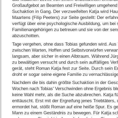
Großaufgebot an Beamten und Freiwilligen umgehend
Suchaktion in Gang. Der verzweifelten Katja wird 
Maartens (Filip Peeters) zur Seite gestellt: Der erfah
verfügt über eine psychologische Ausbildung, um bei 
Familienangehörigen zu betreuen und sie von der sen
abzuschotten.
Tage vergehen, ohne dass Tobias gefunden wird. Au
zwischen Warten, Hoffen und Selbstvorwürfen verwan
langsam, aber sicher in einen Albtraum. Während Jürg
zu bewältigen versucht und durch sein auffälliges Verh
gerät, steht Roman Katja fest zur Seite. Durch sein 
droht er sogar seine eigene Familie zu vernachlässig
Nachdem die bis dahin größte Suchaktion in der Ges
Wochen nach Tobias’ Verschwinden ohne Ergebnis bleib
keine Wahl mehr, als die Suche abzubrechen. Katja fü
enttäuscht. Erst mit der Ergreifung jenes Triebtäters,
ermordet hat, stößt Roman auf eine heiße Spur. Es gel
Mann zu einem Geständnis zu bewegen. Für Katja sc