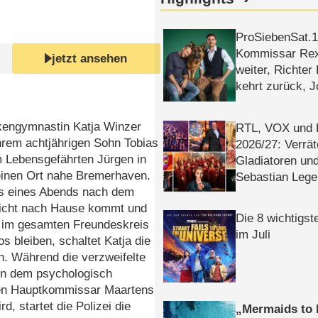
ProSiebenSat.1 
Kommissar Rex 
jetzt ansehen
weiter, Richter
kehrt zurück, 
Klaas machen 
kengymnastin Katja Winzer
RTL, VOX und
ihrem achtjährigen Sohn Tobias
2026/​27: Verrät
m Lebensgefährten Jürgen in
Gladiatoren un
einen Ort nahe Bremerhaven.
Sebastian Lege
as eines Abends nach dem
nicht nach Hause kommt und
Die 8 wichtigst
 im gesamten Freundeskreis
im Juli
os bleiben, schaltet Katja die
in. Während die verzweifelte
on dem psychologisch
en Hauptkommissar Maartens
rd, startet die Polizei die
Mermaids to 