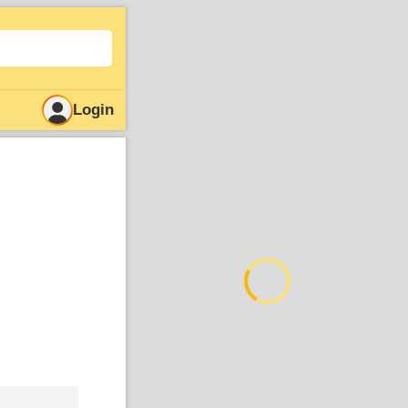
Login