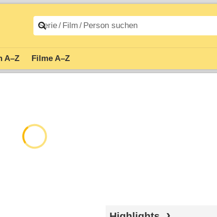
n A–Z
Filme A–Z
Highlights