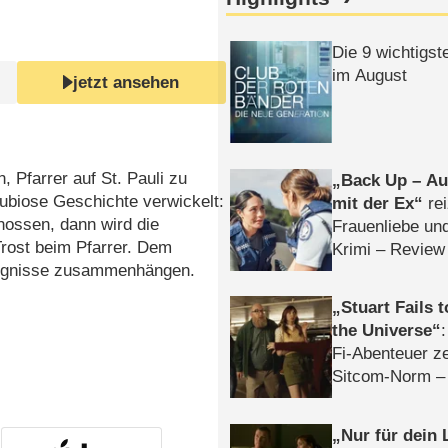
Die 9 wichtigst
im August
jetzt ansehen
 Pfarrer auf St. Pauli zu
Back Up – Auf
dubiose Geschichte verwickelt:
mit der Ex
rei
chossen, dann wird die
Frauenliebe un
Trost beim Pfarrer. Dem
Krimi – Review
eignisse zusammenhängen.
Stuart Fails 
the Universe
Fi-Abenteuer ze
Sitcom-Norm –
Nur für dein