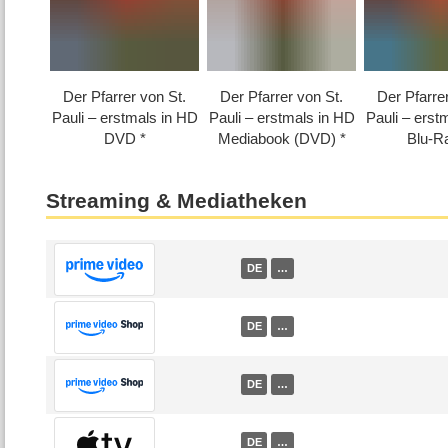
Der Pfarrer von St.
Der Pfarrer von St.
Der Pfarre
Pauli – erstmals in HD
Pauli – erstmals in HD
Pauli – erst
DVD
Mediabook (DVD)
Blu-R
Streaming & Mediatheken
DE
…
DE
…
DE
…
DE
…