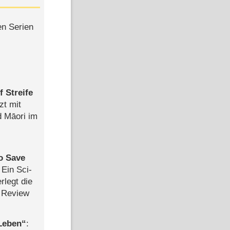
en Serien
 Streife
zt mit
d Māori im
to Save
: Ein Sci-
rlegt die
 Review
 Leben
: