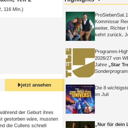
, 116 Min.)
ProSiebenSat.1 
Kommissar Rex 
weiter, Richter
kehrt zurück, 
Klaas machen 
Programm-High
2026/​27 von W
Jahre
Star Tr
Sonderprogra
Die Helgolän
jetzt ansehen
Die 8 wichtigst
im Juli
während der Geburt ihres
st gestorben wäre, mussten
Nur für dein
d die Cullens schnell