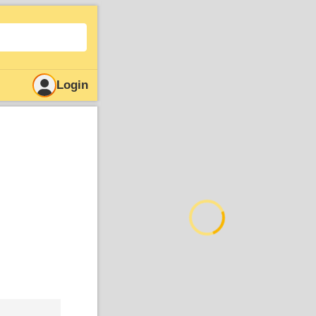
Login