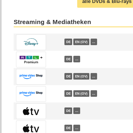
alle DVDs & Blu-rays
Streaming & Mediatheken
DE
EN (OV)
…
DE
…
DE
EN (OV)
…
DE
EN (OV)
…
DE
…
DE
…