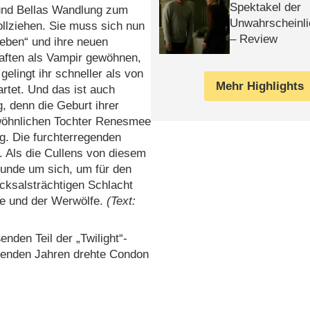
Spektakel der
und Bellas Wandlung zum
Unwahrscheinli
llziehen. Sie muss sich nun
– Review
eben“ und ihre neuen
aften als Vampir gewöhnen,
gelingt ihr schneller als von
Mehr Highlights
artet. Und das ist auch
, denn die Geburt ihrer
öhnlichen Tochter Renesmee
ng. Die furchterregenden
. Als die Cullens von diesem
eunde um sich, um für den
cksalsträchtigen Schlacht
nde und der Werwölfe.
(Text:
nden Teil der „Twilight“-
olgenden Jahren drehte Condon