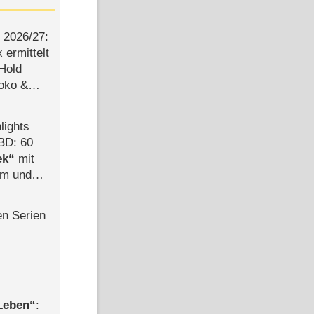
2026/​27:
ermittelt
 Hold
Joko &
Urlaub
lights
BD: 60
ek
mit
mm und
der
en Serien
 Leben
: