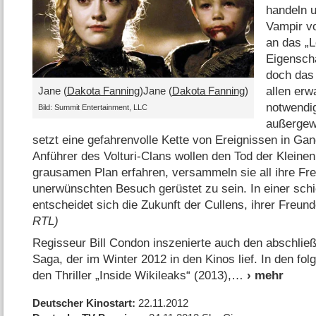
handeln 
Vampir vo
an das „L
Eigensch
doch das 
Jane (
Dakota Fanning
)Jane (
Dakota Fanning
)
allen erw
notwendig
Bild: Summit Entertainment, LLC
außergew
setzt eine gefahrenvolle Kette von Ereignissen in Ga
Anführer des Volturi-Clans wollen den Tod der Kleinen
grausamen Plan erfahren, versammeln sie all ihre Fr
unerwünschten Besuch gerüstet zu sein. In einer schi
entscheidet sich die Zukunft der Cullens, ihrer Freu
RTL)
Regisseur Bill Condon inszenierte auch den abschließe
Saga, der im Winter 2012 in den Kinos lief. In den f
den Thriller „Inside Wikileaks“ (2013),
Deutscher Kinostart
22.11.2012