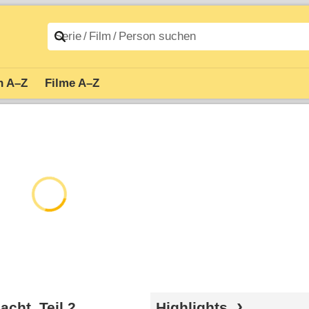
n A–Z
Filme A–Z
cht, Teil 2
Highlights