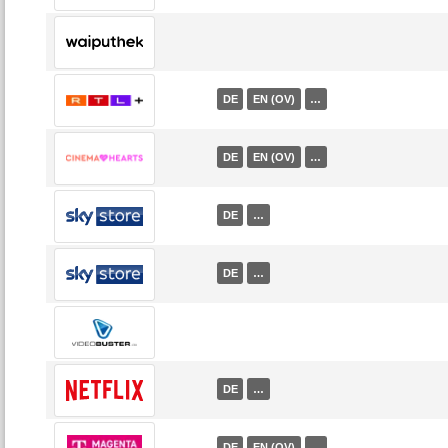
DE
EN (OV)
…
DE
EN (OV)
…
DE
…
DE
…
DE
…
DE
EN (OV)
…