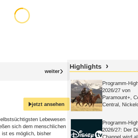
Highlights
Programm-High
2026/​27 von
Paramount+, 
jetzt ansehen
Central, Nicke
WELT
 selbstsüchtigsten Lebewesen
Programm-High
ießen sich dem menschlichen
2026/​27: Der D
ist es möglich, bisher
Channel wird a