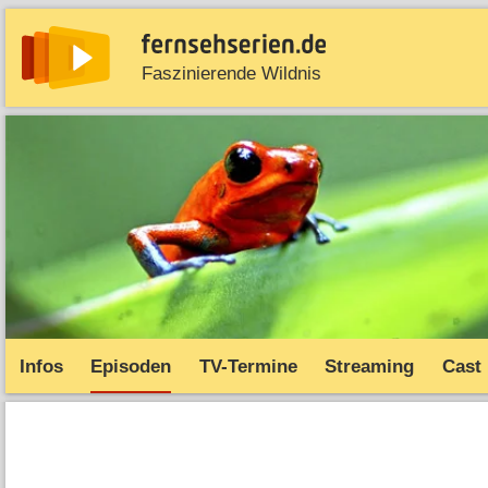
Faszinierende Wildnis
News
Entdecken
Streaming
TV-Starts
Serie
Infos
Episoden
TV-Termine
Streaming
Cast