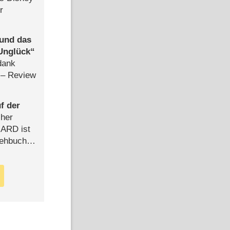
r
 und das
Unglück
dank
– Review
f der
cher
n ARD ist
rehbuch
iew