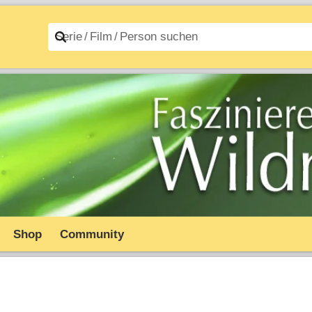
n A–Z
Filme A–Z
Shop
Community