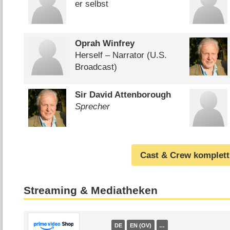
er selbst
Oprah Winfrey
Herself – Narrator (U.S.
Broadcast)
Sir David Attenborough
Sprecher
Cast & Crew komplett
Streaming & Mediatheken
DE
EN (OV)
…