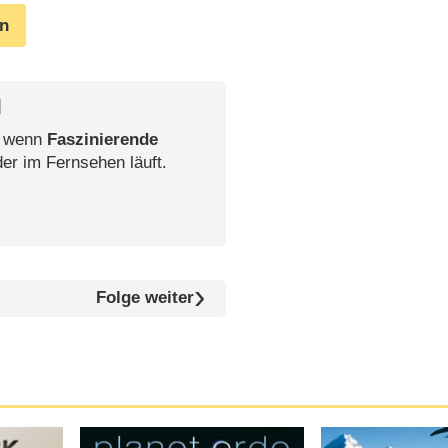
en
l
, wenn
Faszinierende
der im Fernsehen läuft.
Folge weiter