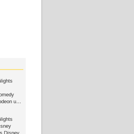
lights
Comedy
lodeon und
lights
isney
ls Disney