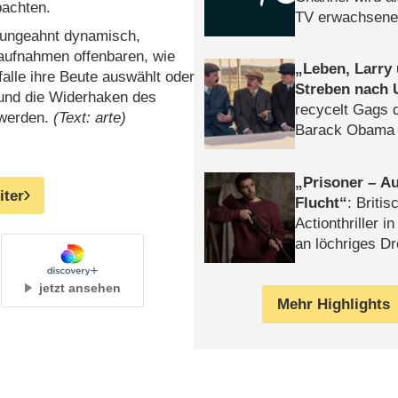
bachten.
TV erwachsene
 ungeahnt dynamisch,
oßaufnahmen offenbaren, wie
Leben, Larry
falle ihre Beute auswählt oder
Streben nach 
 und die Widerhaken des
recycelt Gags 
 werden.
(Text: arte)
Barack Obama 
Prisoner – Au
iter
Flucht
: Britis
Actionthriller i
an löchriges D
gekettet – Rev
jetzt ansehen
Mehr Highlights