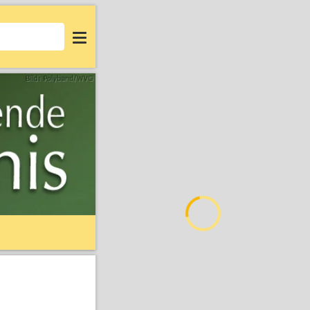
Login