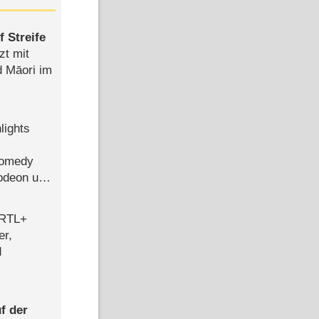
 Streife
zt mit
d Māori im
lights
Comedy
lodeon und
 RTL+
er,
d
f der