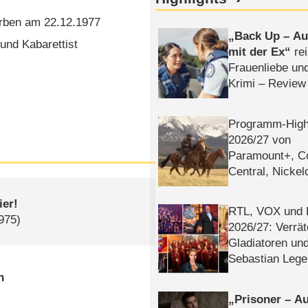
rben am 22.12.1977
Back Up – Auf
und Kabarettist
mit der Ex
rei
Frauenliebe un
Krimi – Review
Programm-High
2026/​27 von
Paramount+, 
Central, Nicke
WELT
ier!
RTL, VOX und
1975)
2026/​27: Verrät
Gladiatoren un
Sebastian Lege
n
Prisoner – Au