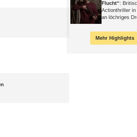
Flucht
: Britis
Actionthriller i
an löchriges D
gekettet – Rev
Mehr Highlights
en