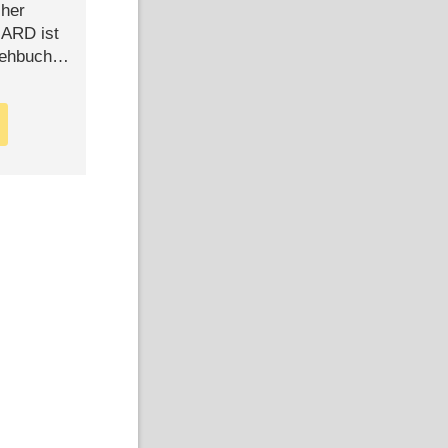
cher
n ARD ist
rehbuch
iew