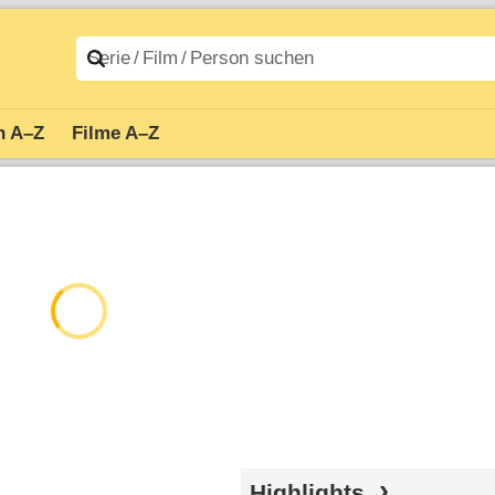
n A–Z
Filme A–Z
Highlights