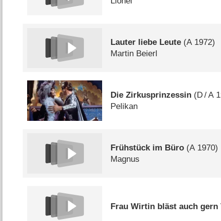
Lionel
Lauter liebe Leute
(
A
1972)
Martin Beierl
Die Zirkusprinzessin
(
D
/
A
1
Pelikan
Frühstück im Büro
(
A
1970)
Magnus
Frau Wirtin bläst auch gern