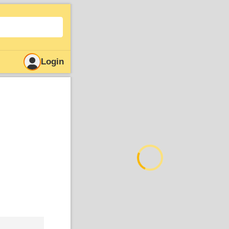
Login