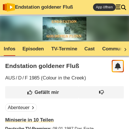
Endstation goldener Fluß
App öffnen
Infos
Episoden
TV-Termine
Cast
Community
Endstation goldener Fluß
AUS
/
D
/
F
1985 (
Colour in the Creek
)
Abenteuer
Miniserie in 10 Teilen
Deutsche TV-Premiere
08.01.1987
Das Erste