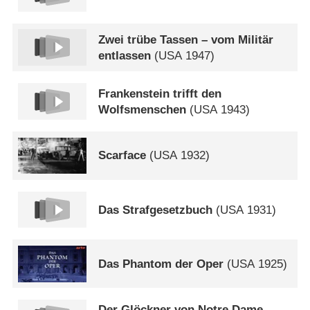
Zwei trübe Tassen – vom Militär
entlassen
(
USA
1947)
Frankenstein trifft den
Wolfsmenschen
(
USA
1943)
Scarface
(
USA
1932)
Das Strafgesetzbuch
(
USA
1931)
Das Phantom der Oper
(
USA
1925)
Der Glöckner von Notre Dame