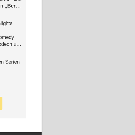
len
Berlin
-Ableger
lights
113 Min
105 Min
Comedy
lodeon und
Folge 5
n Don
Genosse Don Camillo
en Serien