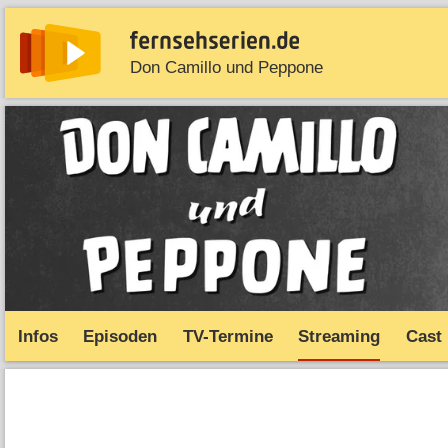
Don Camillo und Peppone
News
Entdecken
Streaming
TV-Starts
Serie
Infos
Episoden
TV-Termine
Streaming
Cast