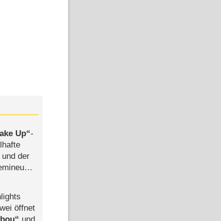
satz-Kanäle
ake Up
-
lhafte
 und der
semineuen
hen
-
lights
wei öffnet
Bild: ARD Degeto/BR
Bild: ARD Degeto/BR
abou
und