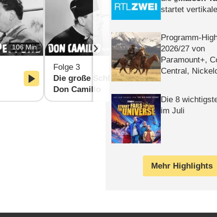
startet vertika
– Tag & Nacht
Programm-High
›
106 Min
96 Min
2026/​27 von
Paramount+, 
Folge 3
Folge 4
Central, Nicke
Die große Schlacht des
Hochwürde
WELT
Don Camillo
Camillo
Die 8 wichtigst
im Juli
Mehr Highlights