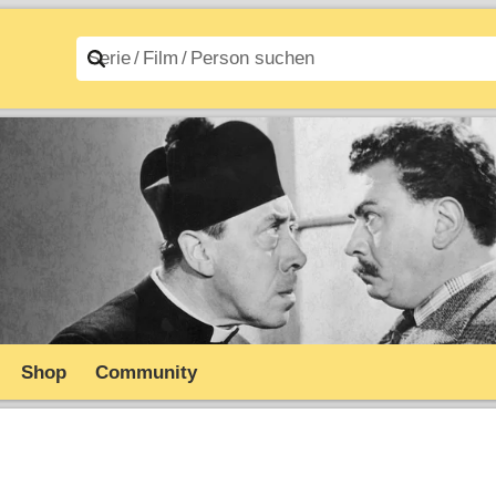
n A–Z
Filme A–Z
Shop
Community