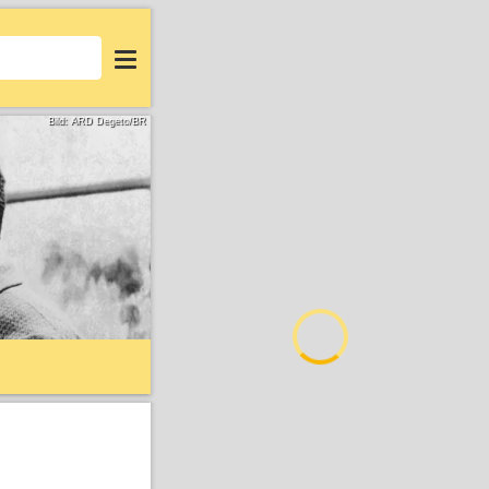
Login
Bild: ARD Degeto/BR