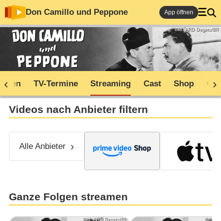
Don Camillo und Peppone
App öffnen
Bild: ARD Degeto/BR
soden
TV-Termine
Streaming
Cast
Shop
Co
Videos nach Anbieter filtern
Alle Anbieter
Ganze Folgen streamen
Bild: ARD Degeto/BR
Bild: A