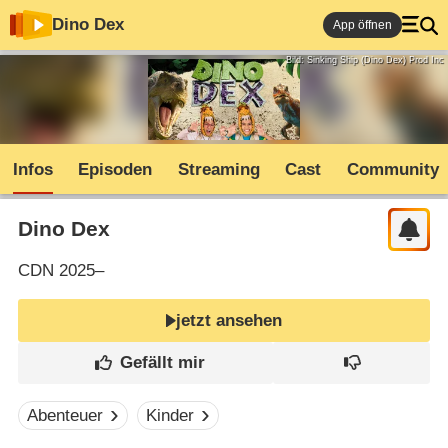
Dino Dex
App öffnen
Bild: Sinking Ship (Dino Dex) Prod Inc
Infos
Episoden
Streaming
Cast
Community
Dino Dex
CDN
2025–
jetzt ansehen
Abenteuer
Kinder