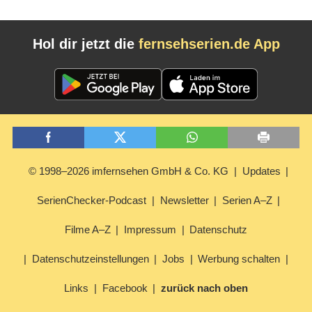
Hol dir jetzt die
fernsehserien.de App
© 1998–2026 imfernsehen GmbH & Co. KG
Updates
SerienChecker-Podcast
Newsletter
Serien A–Z
Filme A–Z
Impressum
Datenschutz
Datenschutzeinstellungen
Jobs
Werbung schalten
Links
Facebook
zurück nach oben