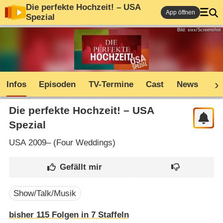
Die perfekte Hochzeit! – USA
App öffnen
Spezial
Bild: sixx/Screenshot
Infos
Episoden
TV-Termine
Cast
News
Co
Die perfekte Hochzeit! – USA
Spezial
USA
2009– (
Four Weddings
)
Show/Talk/Musik
bisher
115
Folgen in
7
Staffeln