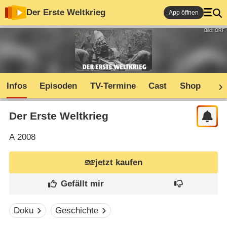
Der Erste Weltkrieg
App öffnen
Bild: ORF
Infos
Episoden
TV-Termine
Cast
Shop
Co
Der Erste Weltkrieg
A
2008
jetzt kaufen
Doku
Geschichte