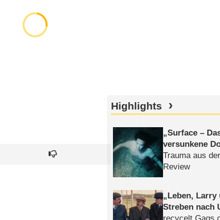
Highlights
Surface – Da
versunkene Do
Trauma aus der
Review
Leben, Larry
Streben nach 
recycelt Gags 