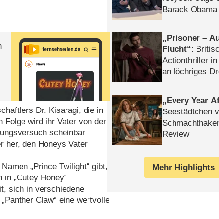
Barack Obama 
Prisoner – Au
n
Flucht
: Britis
Actionthriller i
an löchriges D
gekettet – Rev
Every Year Af
haftlers Dr. Kisaragi, die in
Seestädtchen v
 Folge wird ihr Vater von der
Schmachthake
rungsversuch scheinbar
Review
er her, den Honeys Vater
amen „Prince Twilight“ gibt,
Mehr Highlights
ch in „Cutey Honey“
it, sich in verschiedene
„Panther Claw“ eine wertvolle