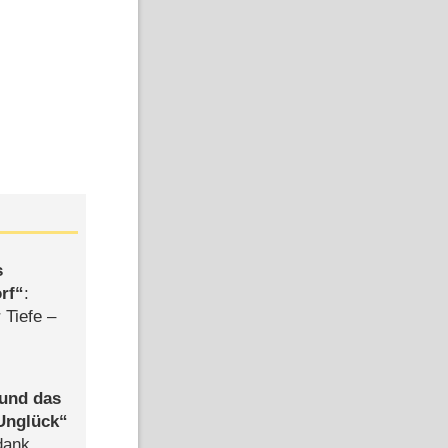
s
rf
:
 Tiefe –
 und das
Unglück
dank