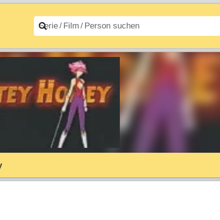
n A–Z
Filme A–Z
y