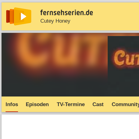
Cutey Honey
News
Entdecken
Streaming
TV-Starts
Serie
Infos
Episoden
TV-Termine
Cast
Communit