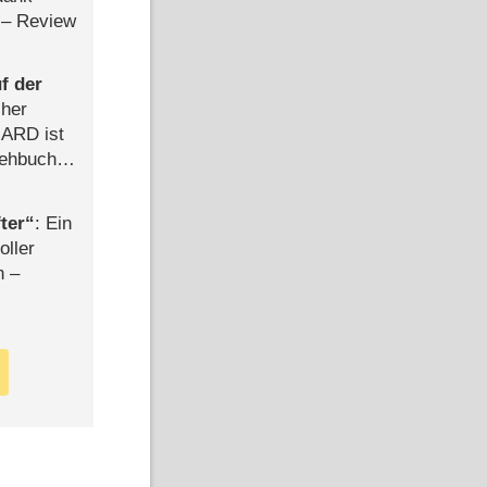
– Review
f der
cher
n ARD ist
rehbuch
iew
ter
: Ein
oller
n –