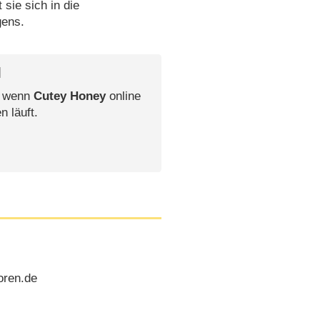
sie sich in die
gens.
l
, wenn
Cutey Honey
online
n läuft.
oren.de