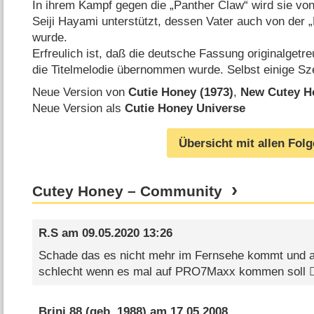
In ihrem Kampf gegen die „Panther Claw“ wird sie von
Seiji Hayami unterstützt, dessen Vater auch von der 
wurde.
Erfreulich ist, daß die deutsche Fassung originalgetr
die Titelmelodie übernommen wurde. Selbst einige Sz
Neue Version von
Cutie Honey (1973)
,
New Cutey H
Neue Version als
Cutie Honey Universe
Übersicht mit allen Fol
Cutey Honey – Community
R.S
am
09.05.2020 13:26
Schade das es nicht mehr im Fernsehe kommt und a
schlecht wenn es mal auf PRO7Maxx kommen soll 👍
Brini 88
(geb. 1988) am
17.05.2008