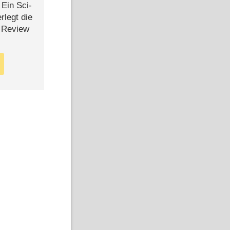
: Ein Sci-
rlegt die
 Review