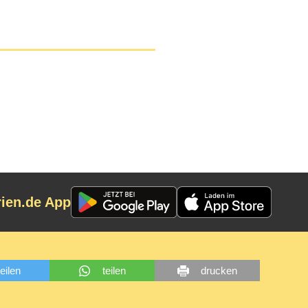
rien.de App
teilen
teilen
drucken