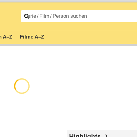
n A–Z
Filme A–Z
Highlights