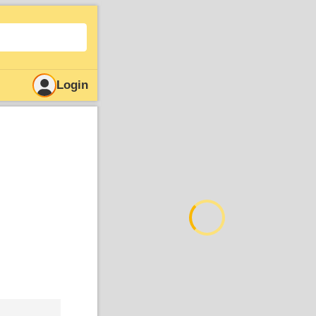
Login