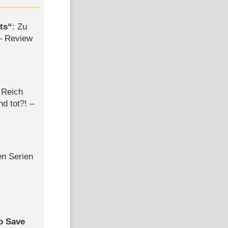
ts
: Zu
– Review
 Reich
d tot?! –
en Serien
to Save