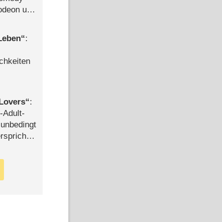
lodeon und
 Leben
:
chkeiten
Lovers
:
-Adult-
t unbedingt
rspricht –