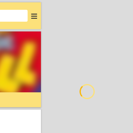
Login