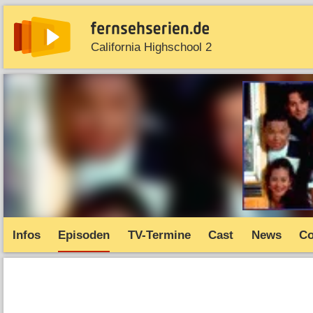
California Highschool 2
News
Entdecken
Streaming
TV-Starts
Serie
Infos
Episoden
TV-Termine
Cast
News
C