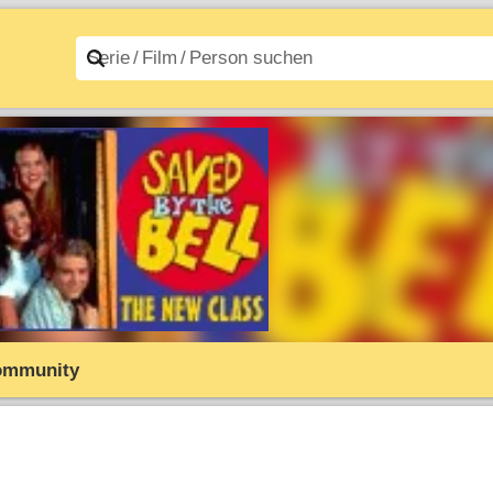
n A–Z
Filme A–Z
ommunity