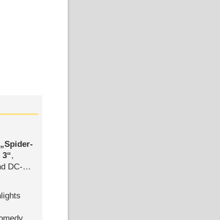
,
Spider-
 3
,
d DC-
ce
lights
Comedy