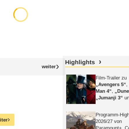
Highlights
Film-Trailer zu
Avengers 5
Man 4
,
Dune
Jumanji 3
un
Horror
Clayfa
Programm-High
iter
2026/​27 von
Paramount+, 