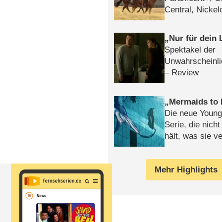
Central, Nicke
WELT
Nur für dein
Spektakel der
Unwahrscheinli
– Review
Mermaids to 
Die neue Young
Serie, die nich
hält, was sie ve
Review
Mehr Highlights