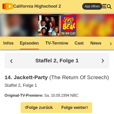
California Highschool 2
App öffnen
Infos
Episoden
TV-Termine
Cast
News
Co
Staffel 2, Folge 1
14
.
Jackett-Party
(The Return Of Screech)
Staffel 2, Folge 1
Original-TV-Premiere
Sa. 10.09.1994
NBC
Folge zurück
Folge weiter