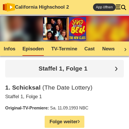
California Highschool 2
App öffnen
Infos
Episoden
TV-Termine
Cast
News
Co
Staffel 1, Folge 1
1
.
Schicksal
(The Date Lottery)
Staffel 1, Folge 1
Original-TV-Premiere
Sa. 11.09.1993
NBC
Folge weiter