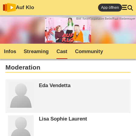
Auf Klo
App öffnen
Bild: funk/Kooperative Berlin/Paul Niedermayer
Infos
Streaming
Cast
Community
Moderation
Eda Vendetta
Lisa Sophie Laurent