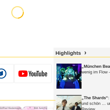
Highlights
München Bea
wenig im Flow 
The Shards
:
und schön … un
rlin/Paul Niedermayer
Bild: funk/Kooperative Berlin/Paul Niedermayer
Bild: funk/Koop
Review