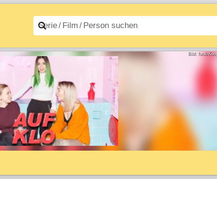
n A–Z
Filme A–Z
Bild: funk/Koo