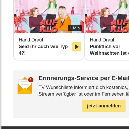
1 Min
Hand Drauf
Hand Drauf
Seid ihr auch wie Typ
Pünktlich vor
4?!
Weihnachten ist 
Lieblingsserie z
Verkehrte Welt -
Weihnachten! 🎄
Erinnerungs-Service per
E-Mai
TV Wunschliste informiert dich kostenlos
Stream verfügbar ist oder im Fernsehen lä
jetzt anmelden