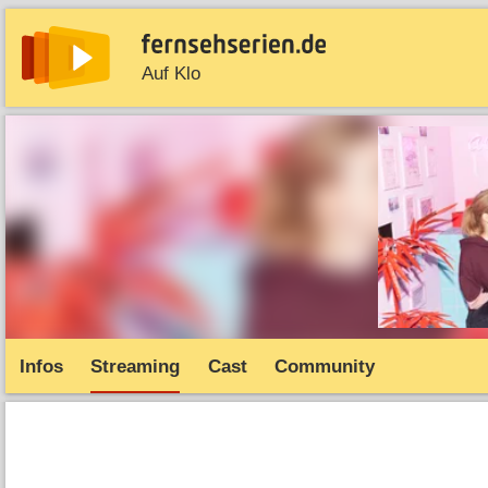
Auf Klo
News
Entdecken
Streaming
TV-Starts
Serie
Infos
Streaming
Cast
Community