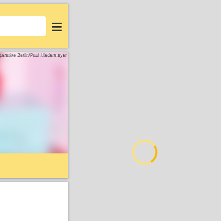
Login
perative Berlin/Paul Niedermayer