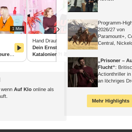
Programm-High
›
1 Min
2 Min
2026/​27 von
Paramount+, 
Hand Drauf
Hand Drauf
Central, Nicke
Dein Ernst,
Was hilft e
WELT
eure
Katalonien?! 💩
ihr nicht s
Prisoner – Au
urück:
könnt?
Flucht
: Britis
Actionthriller i
l
an löchriges D
gekettet – Rev
, wenn
Auf Klo
online als
uft.
Mehr Highlights