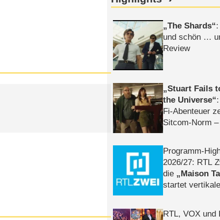
The Shards
:
und schön … un
Review
Stuart Fails 
the Universe
Fi-Abenteuer ze
Sitcom-Norm –
Programm-High
2026/​27: RTL Z
die
Maison T
startet vertika
– Tag & Nacht
RTL, VOX und