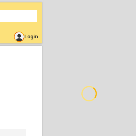
Login