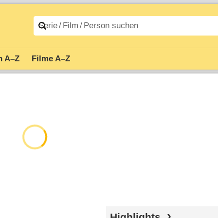
n A–Z
Filme A–Z
Highlights