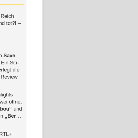
 Reich
d tot?! –
to Save
: Ein Sci-
rlegt die
 Review
lights
wei öffnet
abou
und
len
Berlin
-Ableger
 RTL+