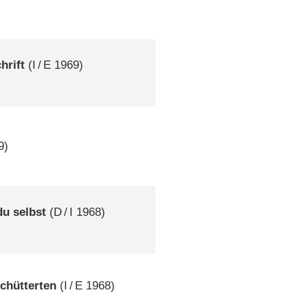
hrift
(
I
/
E
1969)
9)
du selbst
(
D
/
I
1968)
schütterten
(
I
/
E
1968)