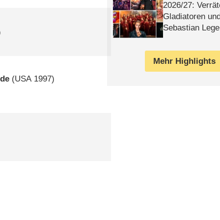
2026/​27: Verrät
Gladiatoren un
Sebastian Lege
)
Mehr Highlights
nde
(
USA
1997)