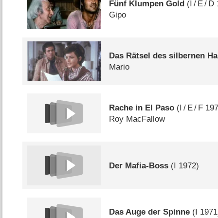
Fünf Klumpen Gold
(
I
/
E
/
D
Gipo
Das Rätsel des silbernen H
Mario
Rache in El Paso
(
I
/
E
/
F
197
Roy MacFallow
Der Mafia-Boss
(
I
1972)
Das Auge der Spinne
(
I
1971