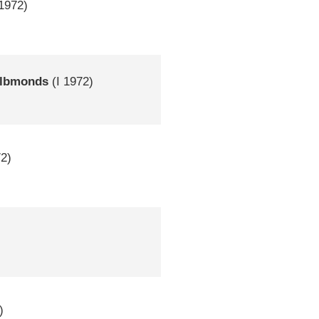
1972)
albmonds
(
I
1972)
2)
)