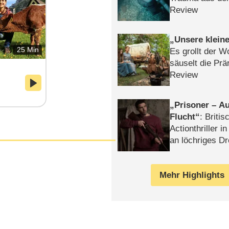
Review
Unsere klein
25 Min
Es grollt der W
säuselt die Prä
Review
Prisoner – Au
Flucht
: Britis
Actionthriller i
an löchriges D
gekettet – Rev
Mehr Highlights