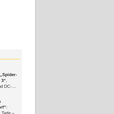
,
Spider-
 3
,
d DC-
ce
s
rf
:
 Tiefe –