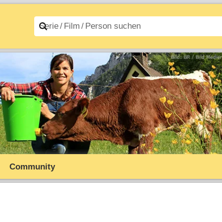
n A–Z
Filme A–Z
Community