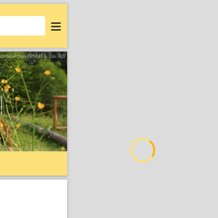
Login