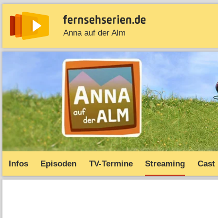
Anna auf der Alm
News
Entdecken
Streaming
TV-Starts
Serie
Infos
Episoden
TV-Termine
Streaming
Cast