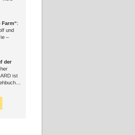
e Farm
:
olf und
rie –
f der
cher
n ARD ist
rehbuch
iew