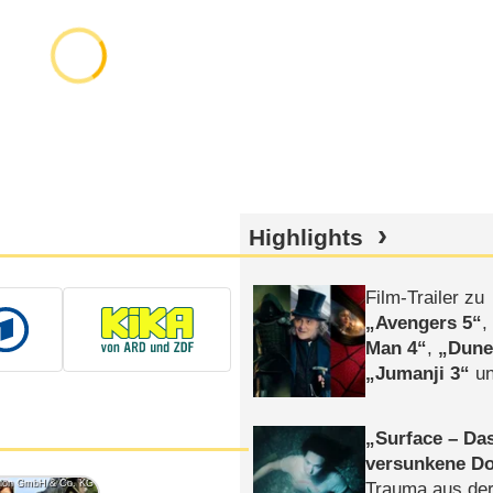
Highlights
Film-Trailer zu
Avengers 5
Man 4
,
Dune
Jumanji 3
un
Horror
Clayfa
Surface – Da
versunkene Do
ktion GmbH & Co. KG
Trauma aus der