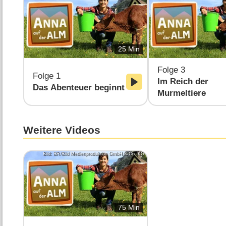
25 Min
Folge 3
Folge 1
Im Reich der
Das Abenteuer beginnt
Murmeltiere
Weitere Videos
Bild: BR/Bild Medienproduktion GmbH & Co. KG
75 Min