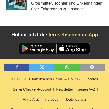
(„Supergirl“) erhält Starttermin
Großmutter, Tochter und Enkelin finden
über Zeitgrenzen zueinander
(
23.11.2022
)
Hol dir jetzt die
fernsehserien.de App
© 1998–2026 imfernsehen GmbH & Co. KG
Updates
SerienChecker-Podcast
Newsletter
Serien A–Z
Filme A–Z
Impressum
Datenschutz