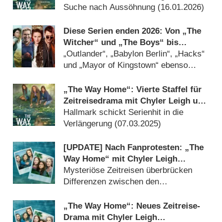
Suche nach Aussöhnung (
16.01.2026
)
Diese Serien enden 2026: Von „The
Witcher“ und „The Boys“ bis
„Grantchester“ und „Die Kaiserin“
„Outlander“, „Babylon Berlin“, „Hacks“
und „Mayor of Kingstown“ ebenso
betroffen (
16.01.2026
)
„The Way Home“: Vierte Staffel für
Zeitreisedrama mit Chyler Leigh und
Andie MacDowell bestellt
Hallmark schickt Serienhit in die
Verlängerung (
07.03.2025
)
[UPDATE] Nach Fanprotesten: „The
Way Home“ mit Chyler Leigh
(„Grey’s Anatomy“) bleibt
Mysteriöse Zeitreisen überbrücken
Heimatsender treu
Differenzen zwischen den
Generationen (
15.12.2024
)
„The Way Home“: Neues Zeitreise-
Drama mit Chyler Leigh