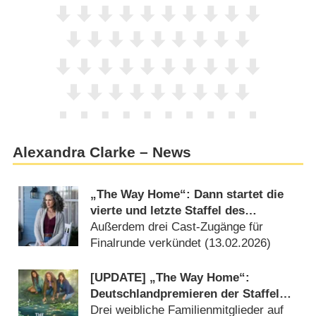
Alexandra Clarke – News
„The Way Home“: Dann startet die
vierte und letzte Staffel des
Hallmark-Zeitreisedramas
Außerdem drei Cast-Zugänge für
Finalrunde verkündet (
13.02.2026
)
[UPDATE] „The Way Home“:
Deutschlandpremieren der Staffeln 2
und 3 von Fantasy-Drama in Sicht
Drei weibliche Familienmitglieder auf