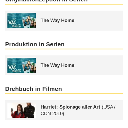
The Way Home
Produktion in Serien
The Way Home
Drehbuch in Filmen
Harriet: Spionage aller Art
(
USA
/
CDN
2010)