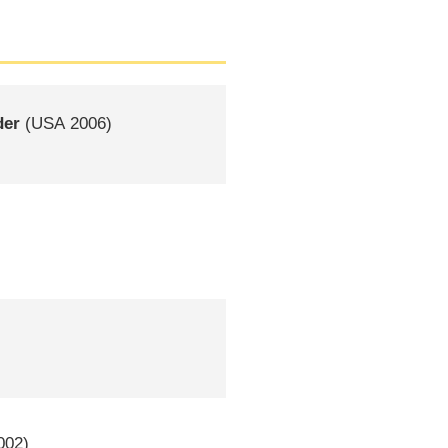
der
(
USA
2006)
002)