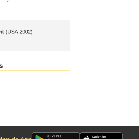
it
(
USA
2002)
s