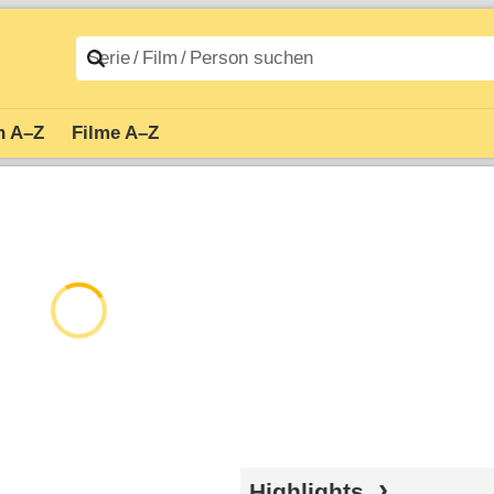
n A–Z
Filme A–Z
Highlights