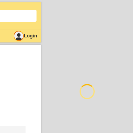
Login