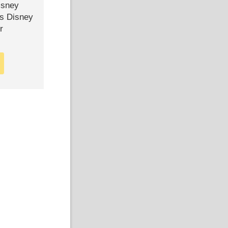
isney
ls Disney
r