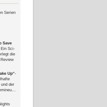
en Serien
to Save
: Ein Sci-
rlegt die
 Review
ake Up
-
lhafte
 und der
semineuen
hen
-
lights