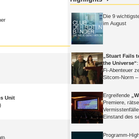
Die 9 wichtigst
her
im August
Stuart Fails 
the Universe
Fi-Abenteuer ze
Sitcom-Norm –
Ergreifende
W
s Unit
Premiere, rätse
)
Vermisstenfälle
Einstand des 
Tatort: Münc
Duos
Programm-High
08)