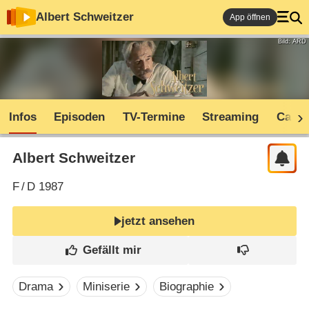
Albert Schweitzer
App öffnen
Bild: ARD
Infos
Episoden
TV-Termine
Streaming
Cast
Albert Schweitzer
F
/
D
1987
jetzt ansehen
Drama
Miniserie
Biographie