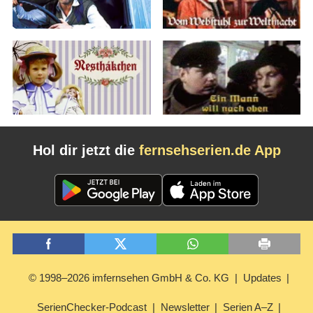
Hol dir jetzt die
fernsehserien.de App
© 1998–2026 imfernsehen GmbH & Co. KG
Updates
SerienChecker-Podcast
Newsletter
Serien A–Z